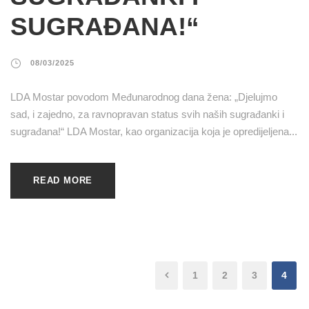
SUGRAĐANA!“
08/03/2025
LDA Mostar povodom Međunarodnog dana žena: „Djelujmo
sad, i zajedno, za ravnopravan status svih naših sugrađanki i
sugrađana!“ LDA Mostar, kao organizacija koja je opredijeljena...
READ MORE
1
2
3
4