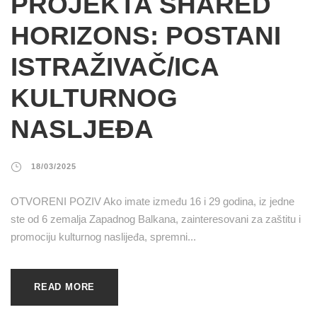
PROJEKTA SHARED
HORIZONS: POSTANI
ISTRAŽIVAČ/ICA
KULTURNOG
NASLJEĐA
18/03/2025
OTVORENI POZIV Ako imate između 16 i 29 godina, iz jedne
ste od 6 zemalja Zapadnog Balkana, zainteresovani za zaštitu i
promociju kulturnog naslijeđa, spremni...
READ MORE