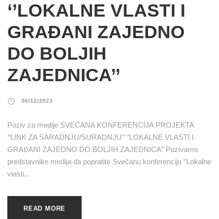
‘’LOKALNE VLASTI I
GRAĐANI ZAJEDNO
DO BOLJIH
ZAJEDNICA’’
06/12/2023
Poziv za medije SVEČANA KONFERENCIJA PROJEKTA
‘’LINK ZA SARADNJU/SURADNJU’’ ‘’LOKALNE VLASTI I
GRAĐANI ZAJEDNO DO BOLJIH ZAJEDNICA” Pozivamo
predstavnike medija da popratite Svečanu konferenciju ‘’Lokalne
vlasti...
READ MORE