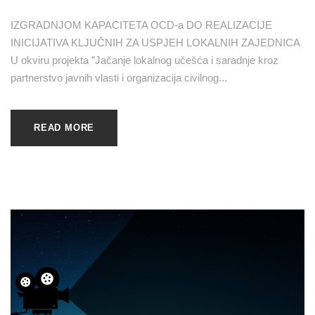
IZGRADNJOM KAPACITETA OCD-a DO REALIZACIJE
INICIJATIVA KLJUČNIH ZA USPJEH LOKALNIH ZAJEDNICA
U okviru projekta ”Jačanje lokalnog učešća i saradnje kroz
partnerstvo javnih vlasti i organizacija civilnog...
READ MORE