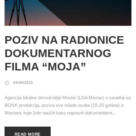
POZIV NA RADIONICE
DOKUMENTARNOG
FILMA “MOJA”
03/05/2023
Agencija lokalne demokratije Mostar (LDA Mostar) u saradnji sa
BONK produkcija, poziva sve mlade osobe (15-25 godina) iz
Mostara, koje žele naučiti kako napraviti dokumentarni...
READ MORE