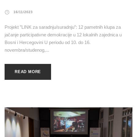
16/11/2023
Projekt ”LINK za saradnju/suradnju”: 12 pametnih klupa za
jačanje participativne demokracije u 12 lokalnih zajednica u
Bosni i Hercegovini U periodu od 10. do 16.
novembra/studenog,...
READ MORE