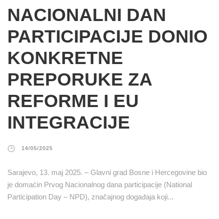
NACIONALNI DAN
PARTICIPACIJE DONIO
KONKRETNE
PREPORUKE ZA
REFORME I EU
INTEGRACIJE
14/05/2025
Sarajevo, 13. maj 2025. – Glavni grad Bosne i Hercegovine bio
je domaćin Prvog Nacionalnog dana participacije (National
Participation Day – NPD), značajnog događaja koji...