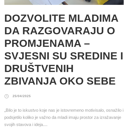
DOZVOLITE MLADIMA
DA RAZGOVARAJU O
PROMJENAMA –
SVJESNI SU SREDINE I
DRUŠTVENIH
ZBIVANJA OKO SEBE
25/04/2025
„Bilo je to iskustvo koje nas je istovremeno motivisalo, osnažilo i
podsjetilo koliko je važno da mladi imaju prostor za izražavanje
svojih stavova i ideja....