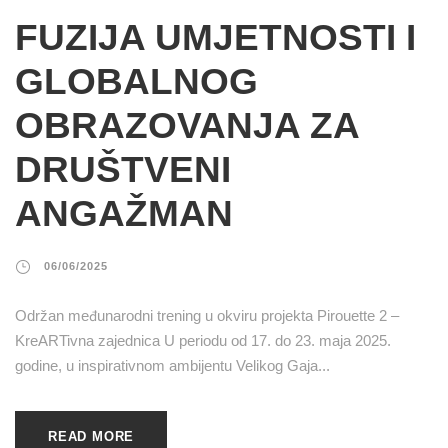
FUZIJA UMJETNOSTI I
GLOBALNOG
OBRAZOVANJA ZA
DRUŠTVENI
ANGAŽMAN
06/06/2025
Održan međunarodni trening u okviru projekta Pirouette 2 –
KreARTivna zajednica U periodu od 17. do 23. maja 2025.
godine, u inspirativnom ambijentu Velikog Gaja...
READ MORE