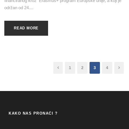
financiranog kroz Erasmus+ program Europske unije, a koji je
održan od 24....
READ MORE
1
2
3
4
KAKO NAS PRONAĆI ?