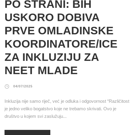
PO STRANI: BIH
USKORO DOBIVA
PRVE OMLADINSKE
KOORDINATORE/ICE
ZA INKLUZIJU ZA
NEET MLADE
04/07/2025
Inkluzija nije samo riječ, već je odluka i odgovornost “Različitost
je jedno veliko bogatstvo koje ne trebamo skrivati. Ovo je
društvo u kojem svi zaslužuju...