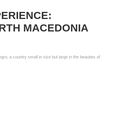
ERIENCE:
RTH MACEDONIA
o, a country small in size but large in the beauties of