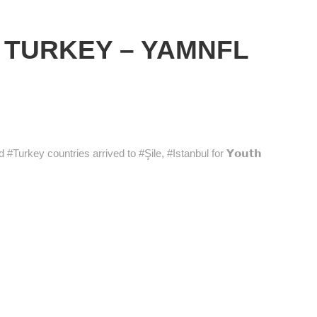
 TURKEY – YAMNFL
nd #Turkey countries arrived to #Şile, #Istanbul for 𝗬𝗼𝘂𝘁𝗵