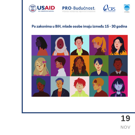
19
NOV