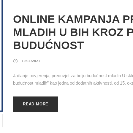
ONLINE KAMPANJA P
MLADIH U BIH KROZ 
BUDUĆNOST
19/11/2021
Jačanje povjerenja, preduvjet za bolju budućnost mladih U sklo
budućnost mladih” kao jedna od dodatnih aktivnosti, od 15. okt
READ MORE