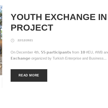
YOUTH EXCHANGE IN
PROJECT
22/12/2021
On December 4th, 𝟱𝟱 𝗽𝗮𝗿𝘁𝗶𝗰𝗶𝗽𝗮𝗻𝘁𝘀 from 𝟭𝟬 #EU, #WB a
𝗘𝘅𝗰𝗵𝗮𝗻𝗴𝗲 organized by Turkish Enterprise and Business...
READ MORE