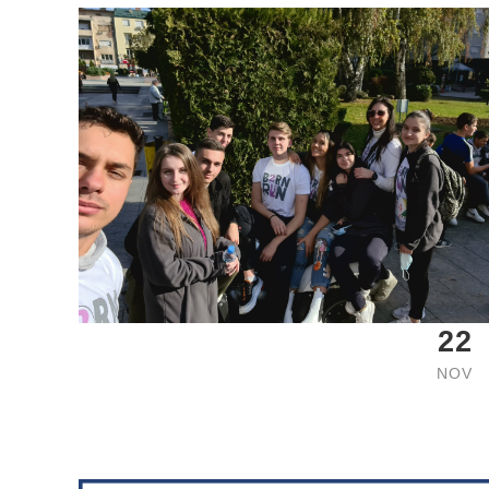
22
NOV