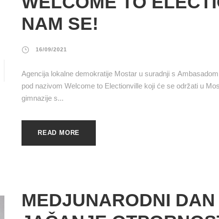
WELCOME TO ELECTIO
NAM SE!
16/09/2021
Agencija lokalne demokratije Mostar u suradnji s Ambasadom 
pod nazivom Welcome to Electionville koji će se održati u Most
gimnazije s...
READ MORE
MEDJUNARODNI DAN 