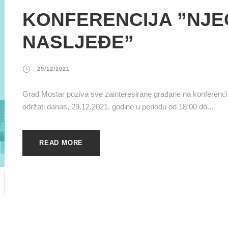
KONFERENCIJA ”NJ
NASLJEĐE”
29/12/2021
Grad Mostar poziva sve zainteresirane građane na konferenci
održati danas, 29.12.2021. godine u periodu od 18:00 do...
READ MORE