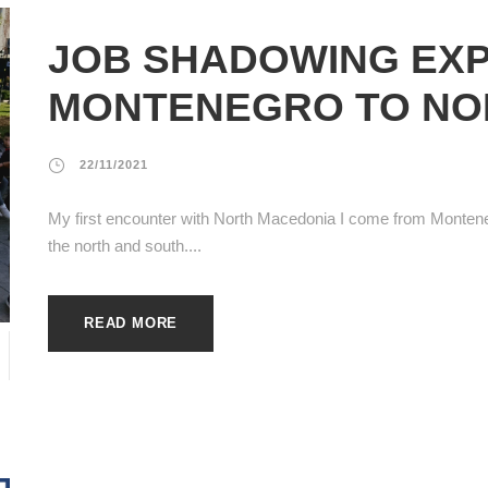
JOB SHADOWING EXP
MONTENEGRO TO NO
22/11/2021
My first encounter with North Macedonia I come from Montenegr
the north and south....
READ MORE