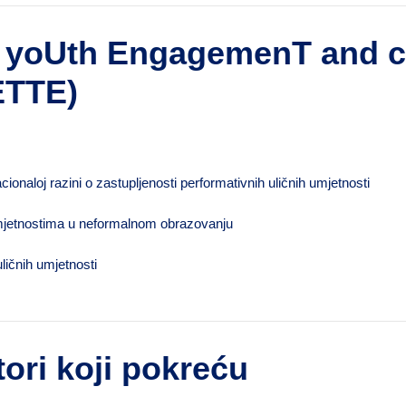
Or yoUth EngagemenT and
ETTE
)
ionaloj razini o zastupljenosti performativnih uličnih umjetnosti
 umjetnostima u neformalnom obrazovanju
ičnih umjetnosti
tori koji pokreću