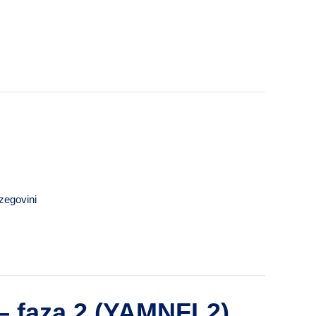
zegovini
– faza 2 (YAMNFL2)