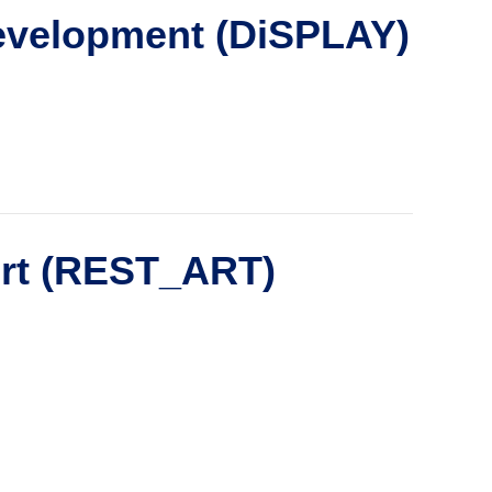
evelopment (
DiSPLAY)
t (
REST_ART
)