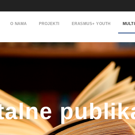
O NAMA
PROJEKTI
ERASMUS+ YOUTH
MULT
talne publik