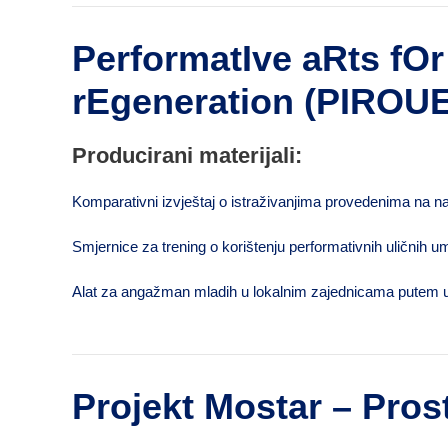
PerformatIve aRts f
rEgeneration (
PIROU
Producirani materijali:
Komparativni izvještaj o istraživanjima provedenima na nac
Smjernice za trening o korištenju performativnih uličnih
Alat za angažman mladih u lokalnim zajednicama putem ul
Projekt Mostar – Pros