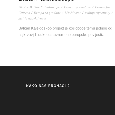
2017
/
Balkan Kaleidoscope
/
Europa za građane
/
Europe for
Citizens
/
Evropa za građane
/
LDAMostar
/
multiperspectivity
/
multiperspektivnost
Balkan Kaleidoskop projekt je koji dotiče temu jednog od
najkrvavijih sukoba suvremene europske povijesti…
KAKO NAS PRONAĆI ?