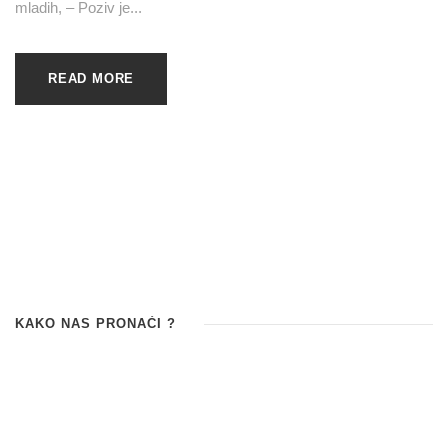
mladih, – Poziv je...
READ MORE
KAKO NAS PRONAĆI ?