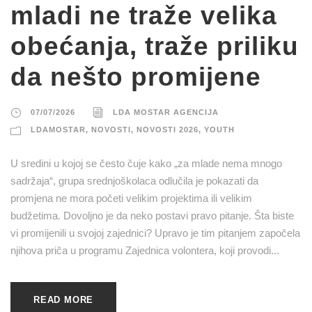
mladi ne traže velika
obećanja, traže priliku
da nešto promijene
07/07/2026
LDA MOSTAR AGENCIJA
LDAMOSTAR
,
NOVOSTI
,
NOVOSTI 2026
,
YOUTH
U sredini u kojoj se često čuje kako „za mlade nema mnogo
sadržaja“, grupa srednjoškolaca odlučila je pokazati da
promjena ne mora početi velikim projektima ili velikim
budžetima. Dovoljno je da neko postavi pravo pitanje. Šta biste
vi promijenili u svojoj zajednici? Upravo je tim pitanjem započela
njihova priča u programu Zajednica volontera, koji provodi...
READ MORE