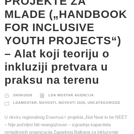
PROJEKTE ZA
MLADE („HANDBOOK
FOR INCLUSIVE
YOUTH PROJECTS“)
– Alat koji teoriju o
inkluziji pretvara u
praksu na terenu
29/06/2026
LDA MOSTAR AGENCIJA
LDAMOSTAR
,
NOVOSTI
,
NOVOSTI 2026
,
UNCATEGORIZED
U okviru regionalnog Erasmus+ projekta „Not Neat to be NEET
– Nije poželjno biti neangažovan – izgradnja kapaciteta
omladinskih organizacija Zapadnog Balkana za inkluzivnije