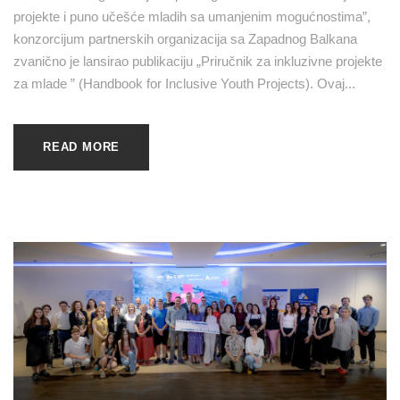
projekte i puno učešće mladih sa umanjenim mogućnostima”,
konzorcijum partnerskih organizacija sa Zapadnog Balkana
zvanično je lansirao publikaciju „Priručnik za inkluzivne projekte
za mlade ” (Handbook for Inclusive Youth Projects). Ovaj...
READ MORE