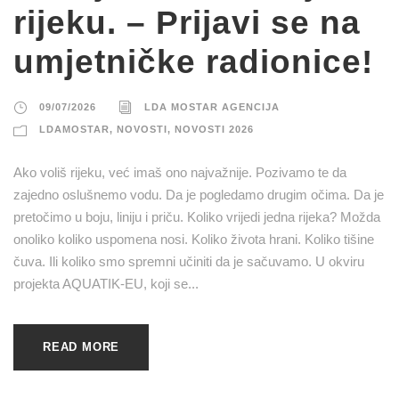
rijeku. – Prijavi se na
umjetničke radionice!
09/07/2026
LDA MOSTAR AGENCIJA
LDAMOSTAR
,
NOVOSTI
,
NOVOSTI 2026
Ako voliš rijeku, već imaš ono najvažnije. Pozivamo te da
zajedno oslušnemo vodu. Da je pogledamo drugim očima. Da je
pretočimo u boju, liniju i priču. Koliko vrijedi jedna rijeka? Možda
onoliko koliko uspomena nosi. Koliko života hrani. Koliko tišine
čuva. Ili koliko smo spremni učiniti da je sačuvamo. U okviru
projekta AQUATIK-EU, koji se...
READ MORE