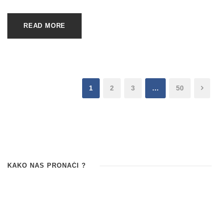
READ MORE
1
2
3
…
50
KAKO NAS PRONAĆI ?