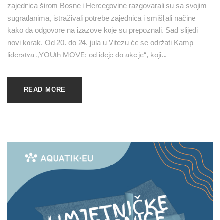
zajednica širom Bosne i Hercegovine razgovarali su sa svojim
sugrađanima, istraživali potrebe zajednica i smišljali načine
kako da odgovore na izazove koje su prepoznali. Sad slijedi
novi korak. Od 20. do 24. jula u Vitezu će se održati Kamp
liderstva „YOUth MOVE: od ideje do akcije“, koji...
READ MORE