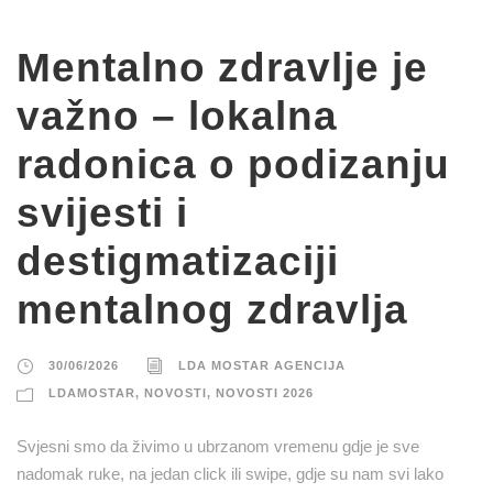
Mentalno zdravlje je
važno – lokalna
radonica o podizanju
svijesti i
destigmatizaciji
mentalnog zdravlja
30/06/2026
LDA MOSTAR AGENCIJA
LDAMOSTAR
,
NOVOSTI
,
NOVOSTI 2026
Svjesni smo da živimo u ubrzanom vremenu gdje je sve
nadomak ruke, na jedan click ili swipe, gdje su nam svi lako