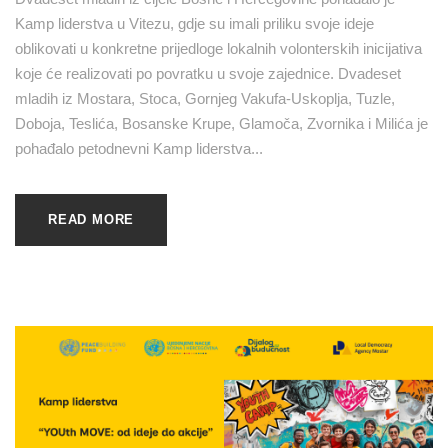
Kamp liderstva u Vitezu, gdje su imali priliku svoje ideje
oblikovati u konkretne prijedloge lokalnih volonterskih inicijativa
koje će realizovati po povratku u svoje zajednice. Dvadeset
mladih iz Mostara, Stoca, Gornjeg Vakufa-Uskoplja, Tuzle,
Doboja, Teslića, Bosanske Krupe, Glamoča, Zvornika i Milića je
pohađalo petodnevni Kamp liderstva...
READ MORE