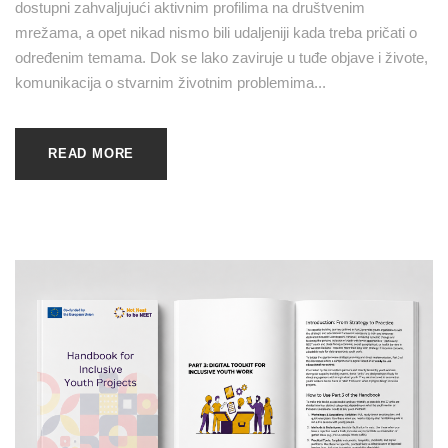
dostupni zahvaljujući aktivnim profilima na društvenim
mrežama, a opet nikad nismo bili udaljeniji kada treba pričati o
određenim temama. Dok se lako zaviruje u tuđe objave i živote,
komunikacija o stvarnim životnim problemima...
READ MORE