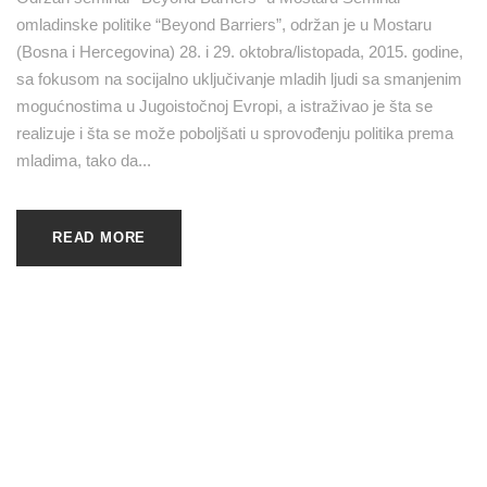
omladinske politike “Beyond Barriers”, održan je u Mostaru
(Bosna i Hercegovina) 28. i 29. oktobra/listopada, 2015. godine,
sa fokusom na socijalno uključivanje mladih ljudi sa smanjenim
mogućnostima u Jugoistočnoj Evropi, a istraživao je šta se
realizuje i šta se može poboljšati u sprovođenju politika prema
mladima, tako da...
READ MORE