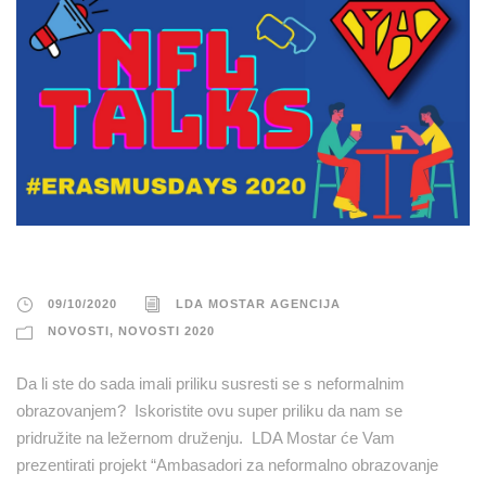
09/10/2020
LDA MOSTAR AGENCIJA
NOVOSTI
,
NOVOSTI 2020
Da li ste do sada imali priliku susresti se s neformalnim
obrazovanjem? Iskoristite ovu super priliku da nam se
pridružite na ležernom druženju. LDA Mostar će Vam
prezentirati projekt “Ambasadori za neformalno obrazovanje