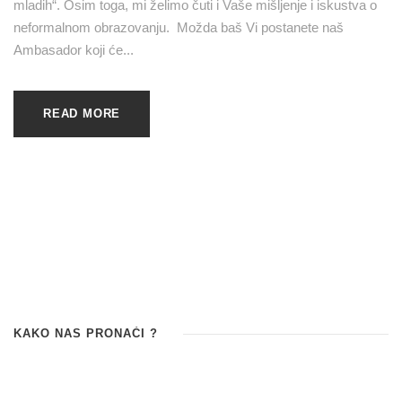
mladih“. Osim toga, mi želimo čuti i Vaše mišljenje i iskustva o
neformalnom obrazovanju. Možda baš Vi postanete naš
Ambasador koji će...
READ MORE
KAKO NAS PRONAĆI ?