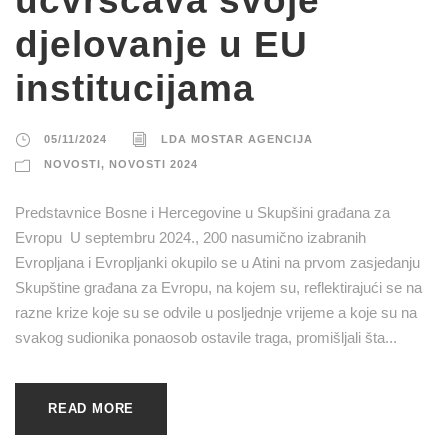
učvršćava svoje
djelovanje u EU
institucijama
05/11/2024
LDA MOSTAR AGENCIJA
NOVOSTI
,
NOVOSTI 2024
Predstavnice Bosne i Hercegovine u Skupšini građana za
Evropu U septembru 2024., 200 nasumično izabranih
Evropljana i Evropljanki okupilo se u Atini na prvom zasjedanju
Skupštine građana za Evropu, na kojem su, reflektirajući se na
razne krize koje su se odvile u posljednje vrijeme a koje su na
svakog sudionika ponaosob ostavile traga, promišljali šta...
READ MORE