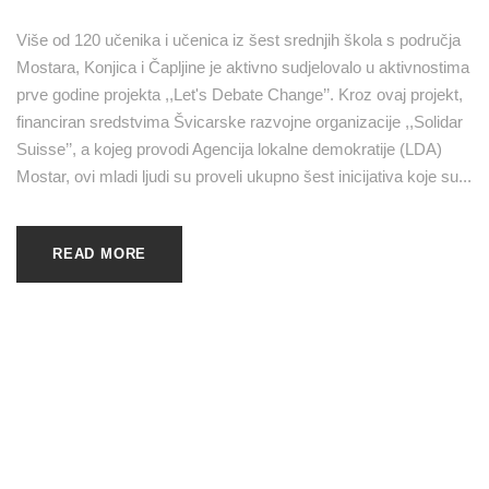
Više od 120 učenika i učenica iz šest srednjih škola s područja
Mostara, Konjica i Čapljine je aktivno sudjelovalo u aktivnostima
prve godine projekta ,,Let's Debate Change’’. Kroz ovaj projekt,
financiran sredstvima Švicarske razvojne organizacije ,,Solidar
Suisse’’, a kojeg provodi Agencija lokalne demokratije (LDA)
Mostar, ovi mladi ljudi su proveli ukupno šest inicijativa koje su...
READ MORE