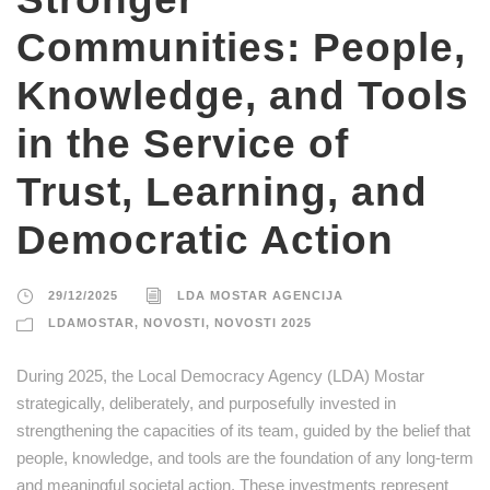
Communities: People,
Knowledge, and Tools
in the Service of
Trust, Learning, and
Democratic Action
29/12/2025
LDA MOSTAR AGENCIJA
LDAMOSTAR
,
NOVOSTI
,
NOVOSTI 2025
During 2025, the Local Democracy Agency (LDA) Mostar
strategically, deliberately, and purposefully invested in
strengthening the capacities of its team, guided by the belief that
people, knowledge, and tools are the foundation of any long-term
and meaningful societal action. These investments represent