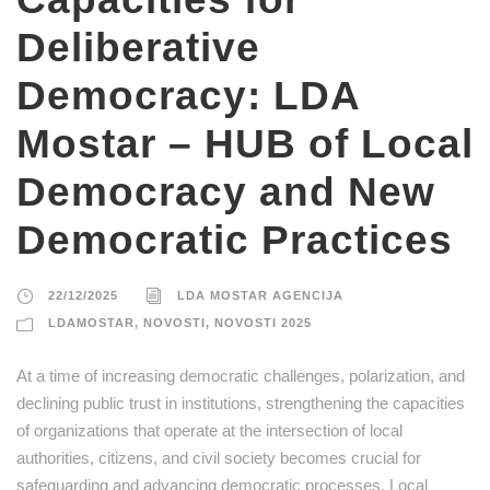
Deliberative
Democracy: LDA
Mostar – HUB of Local
Democracy and New
Democratic Practices
22/12/2025
LDA MOSTAR AGENCIJA
LDAMOSTAR
,
NOVOSTI
,
NOVOSTI 2025
At a time of increasing democratic challenges, polarization, and
declining public trust in institutions, strengthening the capacities
of organizations that operate at the intersection of local
authorities, citizens, and civil society becomes crucial for
safeguarding and advancing democratic processes. Local