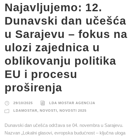
Najavljujemo: 12.
Dunavski dan učešća
u Sarajevu – fokus na
ulozi zajednica u
oblikovanju politika
EU i procesu
proširenja
29/10/2025
LDA MOSTAR AGENCIJA
LDAMOSTAR
,
NOVOSTI
,
NOVOSTI 2025
Dunavski dan učešća održava se 04. novembra u Sarajevu.
Nazvan „Lokalni glasovi, evropska budućnost – ključna uloga