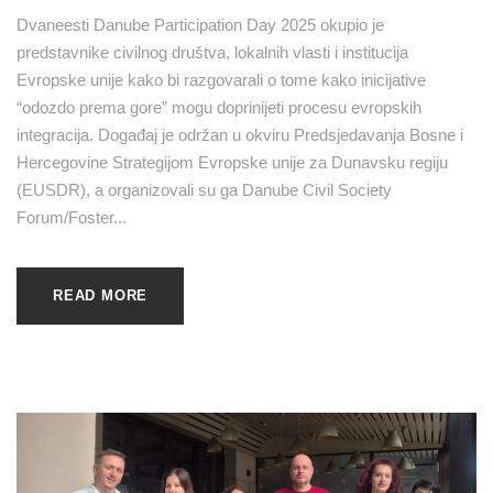
Dvaneesti Danube Participation Day 2025 okupio je
predstavnike civilnog društva, lokalnih vlasti i institucija
Evropske unije kako bi razgovarali o tome kako inicijative
“odozdo prema gore” mogu doprinijeti procesu evropskih
integracija. Događaj je održan u okviru Predsjedavanja Bosne i
Hercegovine Strategijom Evropske unije za Dunavsku regiju
(EUSDR), a organizovali su ga Danube Civil Society
Forum/Foster...
READ MORE