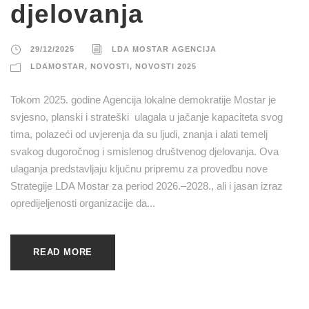
djelovanja
29/12/2025
LDA MOSTAR AGENCIJA
LDAMOSTAR
,
NOVOSTI
,
NOVOSTI 2025
Tokom 2025. godine Agencija lokalne demokratije Mostar je
svjesno, planski i strateški ulagala u jačanje kapaciteta svog
tima, polazeći od uvjerenja da su ljudi, znanja i alati temelj
svakog dugoročnog i smislenog društvenog djelovanja. Ova
ulaganja predstavljaju ključnu pripremu za provedbu nove
Strategije LDA Mostar za period 2026.–2028., ali i jasan izraz
opredijeljenosti organizacije da...
READ MORE