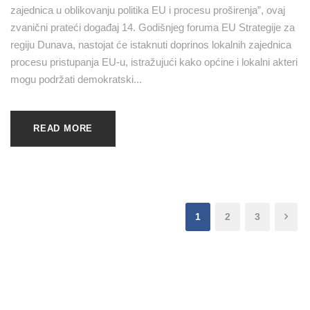
zajednica u oblikovanju politika EU i procesu proširenja”, ovaj
zvanični prateći događaj 14. Godišnjeg foruma EU Strategije za
regiju Dunava, nastojat će istaknuti doprinos lokalnih zajednica
procesu pristupanja EU-u, istražujući kako općine i lokalni akteri
mogu podržati demokratski...
READ MORE
1
2
3