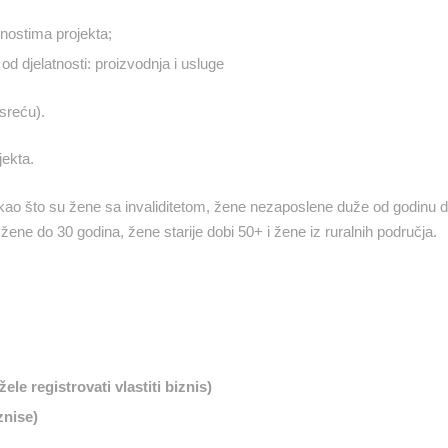
nostima projekta;
oj od djelatnosti: proizvodnja i usluge
 sreću).
jekta.
, kao što su žene sa invaliditetom, žene nezaposlene duže od godinu 
ne do 30 godina, žene starije dobi 50+ i žene iz ruralnih područja.
ele registrovati vlastiti biznis)
znise)