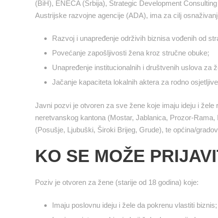
(BiH), ENECA (Srbija), Strategic Development Consulting 
Austrijske razvojne agencije (ADA), ima za cilj osnaživan
Razvoj i unapređenje održivih biznisa vođenih od st
Povećanje zapošljivosti žena kroz stručne obuke;
Unapređenje institucionalnih i društvenih uslova za 
Jačanje kapaciteta lokalnih aktera za rodno osjetljive 
Javni pozvi je otvoren za sve žene koje imaju ideju i žele reg
neretvanskog kantona (Mostar, Jablanica, Prozor-Rama, 
(Posušje, Ljubuški, Široki Brijeg, Grude), te općina/gradov
KO SE MOŽE PRIJAVI
Poziv je otvoren za žene (starije od 18 godina) koje:
Imaju poslovnu ideju i žele da pokrenu vlastiti biznis;