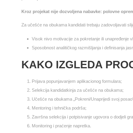
Kroz projekat nije dozvoljena nabavke: polovne oprema
Za učešće na obukama kandidati trebaju zadovoljavati sli
Visok nivo motivacije za pokretanje ili unapređenje vl
Sposobnost analitičkog razmišljanja i definisanja jas
KAKO IZGLEDA PROC
Prijava popunjavanjem aplikacionog formulara;
Selekcija kandidatkinja za učešće na obukama;
Učešće na obukama „Pokreni/Unaprijedi svoj posao
Mentoring i tehnička podrša;
Završna selekcija i potpisivanje ugovora o dodjeli gra
Monitoring i praćenje napretka.