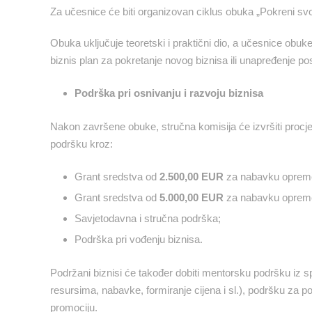
Za učesnice će biti organizovan ciklus obuka „Pokreni svoj
Obuka uključuje teoretski i praktični dio, a učesnice obuk
biznis plan za pokretanje novog biznisa ili unapređenje po
Podrška pri osnivanju i razvoju biznisa
Nakon završene obuke, stručna komisija će izvršiti procjen
podršku kroz:
Grant sredstva od
2.500,00 EUR
za nabavku opreme 
Grant sredstva od
5.000,00 EUR
za nabavku opreme
Savjetodavna i stručna podrška;
Podrška pri vođenju biznisa.
Podržani biznisi će također dobiti mentorsku podršku iz sp
resursima, nabavke, formiranje cijena i sl.), podršku za po
promociju.