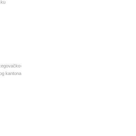
šku
ercegovačko-
kog kantona