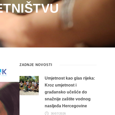
TNIŠTVU
ZADNJE NOVOSTI
Umjetnost kao glas rijeka:
Kroz umjetnost i
građansko učešće do
snažnije zaštite vodnog
nasljeđa Hercegovine
30/07/2026