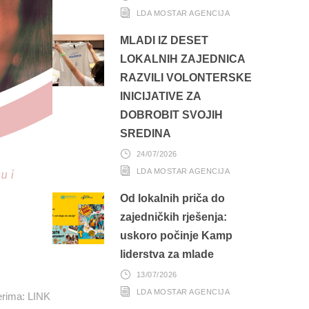
LDA MOSTAR AGENCIJA
MLADI IZ DESET
LOKALNIH ZAJEDNICA
RAZVILI VOLONTERSKE
INICIJATIVE ZA
DOBROBIT SVOJIH
SREDINA
24/07/2026
LDA MOSTAR AGENCIJA
Od lokalnih priča do
zajedničkih rješenja:
uskoro počinje Kamp
liderstva za mlade
13/07/2026
LDA MOSTAR AGENCIJA
erima: LINK