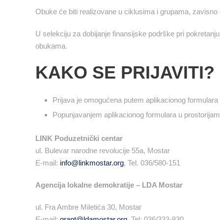
Obuke će biti realizovane u ciklusima i grupama, zavisno od
U selekciju za dobijanje finansijske podrške pri pokretanj
obukama.
KAKO SE PRIJAVITI?
Prijava je omogućena putem aplikacionog formulara k
Popunjavanjem aplikacionog formulara u prostorijama
LINK Poduzetnički centar
ul. Bulevar narodne revolucije 55a, Mostar
E-mail:
info@linkmostar.org
, Tel. 036/580-151
Agencija lokalne demokratije – LDA Mostar
ul. Fra Ambre Miletića 30, Mostar
E-mail:
grant@ldamostar.org
, Tel: 036/333-830