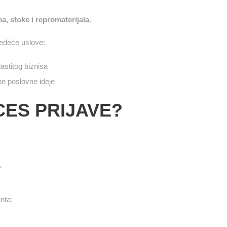
, stoke i repromaterijala.
jedeće uslove:
astitog biznisa
ne poslovne ideje
ES PRIJAVE?
“
nta;