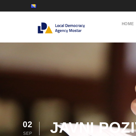
HOME
JAVNI POZ
02
SEP