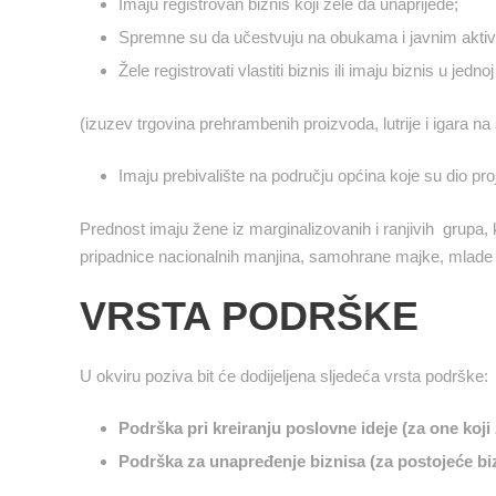
Imaju registrovan biznis koji žele da unaprijede;
Spremne su da učestvuju na obukama i javnim aktiv
Žele registrovati vlastiti biznis ili imaju biznis u jedn
(izuzev trgovina prehrambenih proizvoda, lutrije i igara na
Imaju prebivalište na području općina koje su dio pro
Prednost imaju žene iz marginalizovanih i ranjivih grupa
pripadnice nacionalnih manjina, samohrane majke, mlade že
VRSTA PODRŠKE
U okviru poziva bit će dodijeljena sljedeća vrsta podrške:
Podrška pri kreiranju poslovne ideje (za one koji ž
Podrška za unapređenje biznisa (za postojeće bi