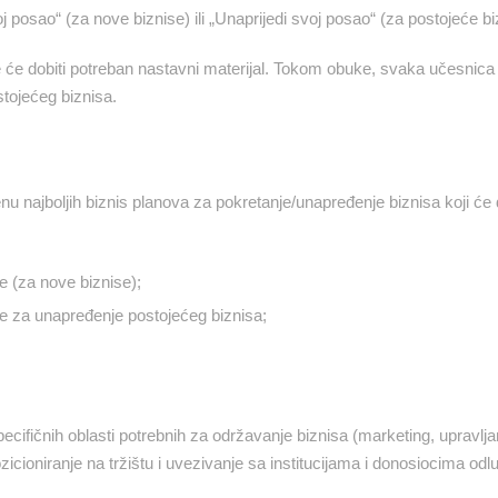
 posao“ (za nove biznise) ili „Unaprijedi svoj posao“ (za postojeće bi
e će dobiti potreban nastavni materijal. Tokom obuke, svaka učesnica 
stojećeg biznisa.
u najboljih biznis planova za pokretanje/unapređenje biznisa koji će d
(za nove biznise);
 za unapređenje postojećeg biznisa;
ecifičnih oblasti potrebnih za održavanje biznisa (marketing, upravlja
zicioniranje na tržištu i uvezivanje sa institucijama i donosiocima odlu