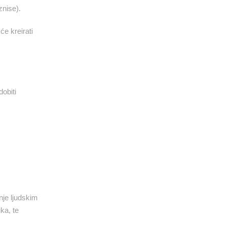
znise).
će kreirati
obiti
nje ljudskim
ka, te