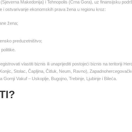
(Sjeverna Makedonija) i Tehnopolis (Crna Gora), uz finansijsku podr
je i ostvarivanje ekonomskih prava žena u regionu kroz:
rane žena;
žensko preduzetništvo;
politike.
istrovati vlastiti biznis ili unaprijediti postojeći biznis na teritoriji H
Konjic, Stolac, Čapljina, Čitluk, Neum, Ravno), Zapadnohercegovač
a Gornji Vakuf – Uskoplje, Bugojno, Trebinje, Ljubinje i Bileća.
TI?