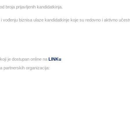
 broja prijavljenih kandidatkinja.
u i vođenju biznisa ulaze kandidatkinje koje su redovno i aktivno učes
oji je dostupan online na
LINKu
 partnerskih organizacija: