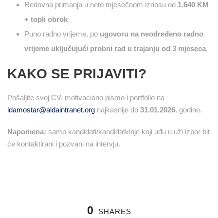
Redovna primanja u neto mjesečnom iznosu od
1.640 KM
+ topli obrok
Puno radno vrijeme, po
ugovoru na neodređeno radno
vrijeme
uključujući probni rad u trajanju od 3 mjeseca
.
KAKO SE PRIJAVITI?
Pošaljite svoj CV, motivaciono pismo i portfolio na
ldamostar@aldaintranet.org
najkasnije do
31.01.2026.
godine.
Napomena:
samo kandidati/kandidatkinje koji uđu u uži izbor bit
će kontaktirani i pozvani na intervju.
0
SHARES