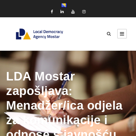
LDA Mostar
zapošljava:
Menadžer/ica odjela
za komunikacije i
odnose s javnošću