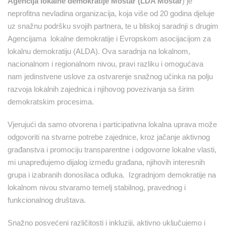
Agencija lokalne demokratije Mostar (LDA Mostar
) je
neprofitna nevladina organizacija, koja više od 20 godina djeluje
uz snažnu podršku svojih partnera, te u bliskoj saradnji s drugim
Agencijama lokalne demokratije i Evropskom asocijacijom za
lokalnu demokratiju (ALDA). Ova saradnja na lokalnom,
nacionalnom i regionalnom nivou, pravi razliku i omogućava
nam jedinstvene uslove za ostvarenje snažnog učinka na polju
razvoja lokalnih zajednica i njihovog povezivanja sa širim
demokratskim procesima.
Vjerujući da samo otvorena i participativna lokalna uprava može
odgovoriti na stvarne potrebe zajednice, kroz jačanje aktivnog
građanstva i promociju transparentne i odgovorne lokalne vlasti,
mi unapređujemo dijalog između građana, njihovih interesnih
grupa i izabranih donosilaca odluka. Izgradnjom demokratije na
lokalnom nivou stvaramo temelj stabilnog, pravednog i
funkcionalnog društava.
Snažno posvećeni različitosti i inkluziji, aktivno uključujemo i