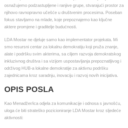
osnažujemo podzastupljene i ranjive grupe, stvarajući prostor za
njihovo ravnopravno učešće u društvenim procesima. Poseban
fokus stavljamo na mlade, koje prepoznajemo kao ključne
aktere promjene i graditelje budućnosti.
LDA Mostar ne djeluje samo kao implementator projekata. Mi
smo resursni centar za lokalnu demokratiju koji pruža znanje,
alate i podršku svim akterima, sa ciljem razvoja demokratskog
inkluzivnog društva i sa vizijom uspostavljanja prepoznatljivog i
održivog HUB-a lokalne demokratije za aktivnu podršku
zajednicama kroz saradnju, inovaciju i razvoj novih inicijativa.
OPIS POSLA
Kao Menadžer/ica odjela za komunikacije i odnosa s javnošću,
uloga će biti strateško pozicioniranje LDA Mostar kroz sljedeće
aktivnosti: