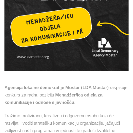
Agencija lokalne demokratije Mostar (LDA Mostar)
raspisuje
konkurs za radnu poziciju
Menadžer/ica odjela za
komunikacije i odnose s javnošću
.
Tražimo motiviranu, kreativnu i odgovornu osobu koja će
razvijati i voditi stratešku komunikaciju organizacije, jačajući
vidljivost naših programa i vrijednosti te gradeći kvalitetne