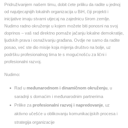
Pridruživanjem našem timu, dobit ćete priliku da radite u jednoj
od najutjecajnijih lokalnih organizacija u BiH, čiji projekti i
inicijative imaju stvarni utjecaj na zajednicu širom zemlje.
Nudimo radno okruženje u kojem možete biti ponosni na svoj
doprinos – vaš rad direktno pomaže jačanju lokalne demokratije,
ljudskih prava i osnaživanju građana. Ovdje ne samo da radite
posao, već ste dio misije koja mijenja društvo na bolje, uz
podršku profesionalnog tima te s mogućnošću za lični i
profesionalni razvoj.
Nudimo:
Rad u
međunarodnom i dinamičnom okruženju
, u
saradnji s domaćim i međunarodnim partnerima
Prilike za
profesionalni razvoj i napredovanje
, uz
aktivno učešće u oblikovanju komunikacijskih procesa i
strategija organizacije