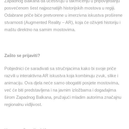
Zapadnog Balkana da učestvuju u takmičenju u pripovijedanju
posvećenom šest najpoznatijih historijskih mostova u regiji.
Odabrane priče biće pretvorene u imerzivna iskustva proširene
stvarnosti (Augmented Reality – AR), koja će oživjeti historiju i
maštu direktno na samim mostovima.
Zašto se prijaviti?
Pobjednici će sarađivati sa stručnjacima kako bi svoje priče
razvili u interaktivna AR iskustva koja kombinuju zvuk, slike i
animaciju. Ova djela neće samo obogatiti posjete mostovima,
već će biti predstavljena i na javnim izložbama i događajima
širom Zapadnog Balkana, pružajući mladim autorima značajnu
regionalnu vidljivost.