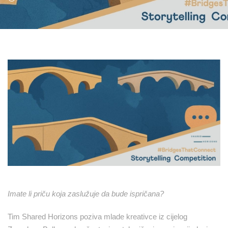
Imate li priču koja zaslužuje da bude ispričana?
Tim Shared Horizons poziva mlade kreativce iz cijelog