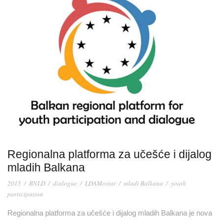
Regionalna platforma za učešće i dijalog
mladih Balkana
2015
/
BNLD
/
dialogue
/
LDAMostar
/
mladi Balkana
/
youth
participation
Regionalna platforma za učešće i dijalog mladih Balkana je nova