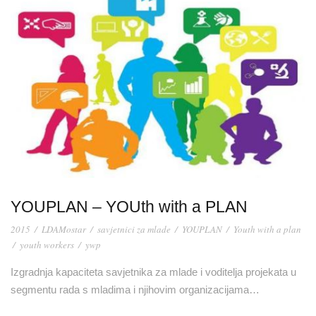
YOUPLAN – YOUth with a PLAN
2015
/
LDAMostar
/
savjetnici za mlade
/
YOUPLAN
/
Youth with a plan
/
youth workers
/
ywp
Izgradnja kapaciteta savjetnika za mlade i voditelja projekata u
segmentu rada s mladima i njihovim organizacijama…