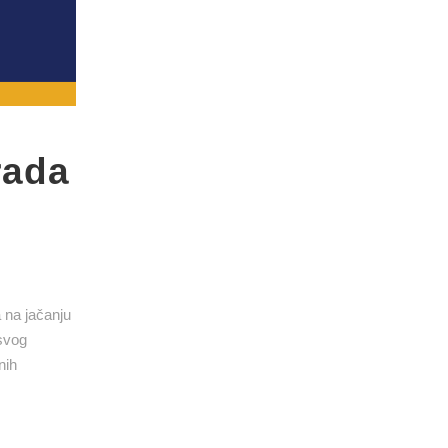
rada
 na jačanju
 svog
nih