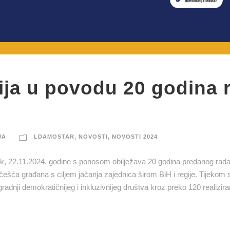
cija u povodu 20 godina 
JA
LDAMOSTAR
,
NOVOSTI
,
NOVOSTI 2024
ak, 22.11.2024. godine s ponosom obilježava 20 godina predanog rada
češća građana s ciljem jačanja zajednica širom BiH i regije. Tijekom
dnji demokratičnijeg i inkluzivnijeg društva kroz preko 120 realizira