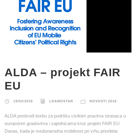
ALDA – projekt FAIR
EU
19/02/2018
LDAMOSTAR
NOVOSTI 2018
ALDA predvodi borbu za podršku civilnim pravima stranaca u
europskim gradovima i zajednicama kroz projekt FAIR EU
Danas, kada je međunarodna mobilnost pri vrhu prioriteta