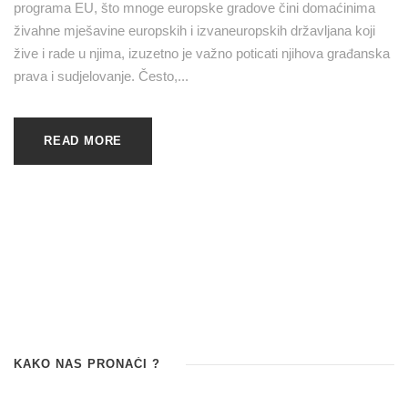
programa EU, što mnoge europske gradove čini domaćinima
živahne mješavine europskih i izvaneuropskih državljana koji
žive i rade u njima, izuzetno je važno poticati njihova građanska
prava i sudjelovanje. Često,...
READ MORE
KAKO NAS PRONAĆI ?