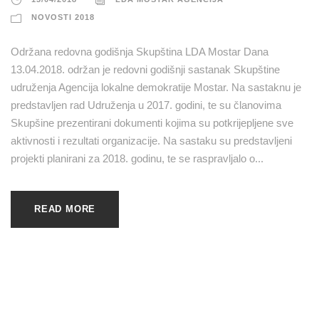
NOVOSTI 2018
Održana redovna godišnja Skupština LDA Mostar Dana
13.04.2018. održan je redovni godišnji sastanak Skupštine
udruženja Agencija lokalne demokratije Mostar. Na sastaknu je
predstavljen rad Udruženja u 2017. godini, te su članovima
Skupšine prezentirani dokumenti kojima su potkrijepljene sve
aktivnosti i rezultati organizacije. Na sastaku su predstavljeni
projekti planirani za 2018. godinu, te se raspravljalo o...
READ MORE