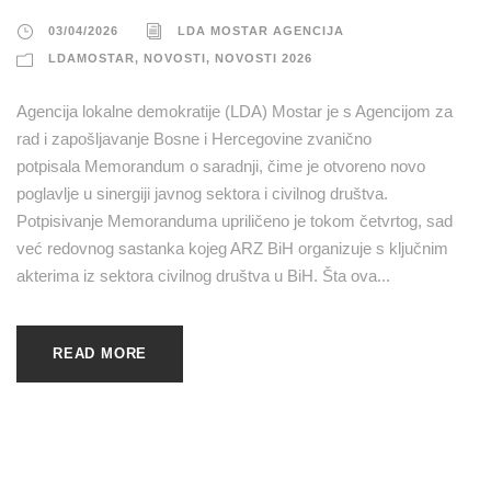
03/04/2026
LDA MOSTAR AGENCIJA
LDAMOSTAR
,
NOVOSTI
,
NOVOSTI 2026
Agencija lokalne demokratije (LDA) Mostar je s Agencijom za
rad i zapošljavanje Bosne i Hercegovine zvanično
potpisala Memorandum o saradnji, čime je otvoreno novo
poglavlje u sinergiji javnog sektora i civilnog društva.
Potpisivanje Memoranduma upriličeno je tokom četvrtog, sad
već redovnog sastanka kojeg ARZ BiH organizuje s ključnim
akterima iz sektora civilnog društva u BiH. ​Šta ova...
READ MORE