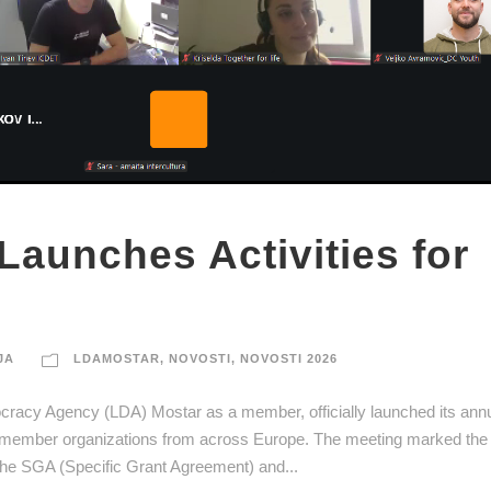
aunches Activities for
JA
LDAMOSTAR
,
NOVOSTI
,
NOVOSTI 2026
racy Agency (LDA) Mostar as a member, officially launched its annua
er member organizations from across Europe. The meeting marked the
 the SGA (Specific Grant Agreement) and...