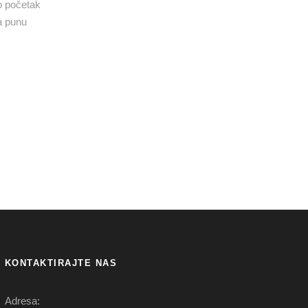
io početak
a punu
KONTAKTIRAJTE NAS
Adresa: