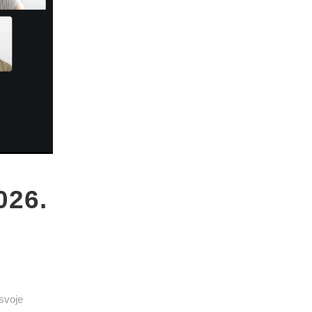
026.
 svoje