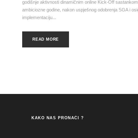
godišnje aktivnosti dinamičnim online Kick-Off sastankom,
ambiciozne godine, nakon uspješnog odobrenja SGA i osi
implementaciju...
READ MORE
KAKO NAS PRONAĆI ?