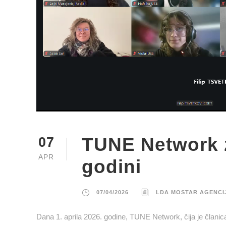
TUNE Network z
07
APR
godini
07/04/2026
LDA MOSTAR AGENCI
Dana 1. aprila 2026. godine, TUNE Network, čija je članic