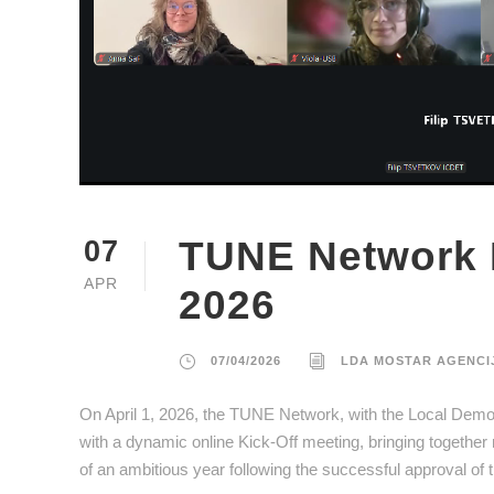
TUNE Network L
07
APR
2026
07/04/2026
LDA MOSTAR AGENCI
On April 1, 2026, the TUNE Network, with the Local Democ
with a dynamic online Kick-Off meeting, bringing togeth
of an ambitious year following the successful approval of