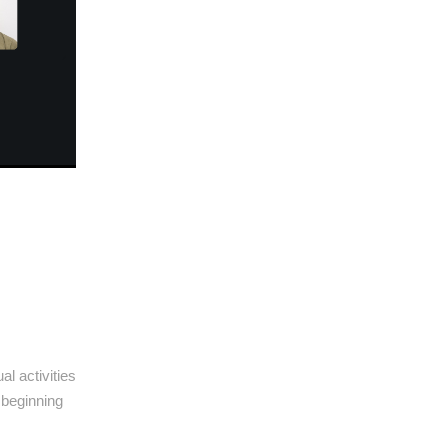
l activities
 beginning