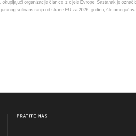
 okupljajući organizacije članice iz cijele Evrope. Sastanak je označ
guranog sufinansiranja od strane EU za 2026. godinu, što omogućav
PRATITE NAS