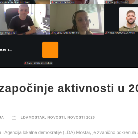
apočinje aktivnosti u 2
JA
LDAMOSTAR
,
NOVOSTI
,
NOVOSTI 2026
a i Agencija lokalne demokratije (LDA) Mostar, je zvanično pokrenula