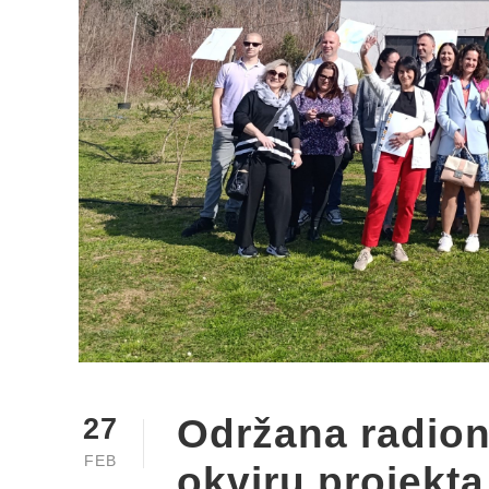
Održana radion
27
FEB
okviru projek