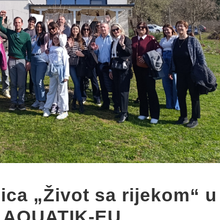
ica „Život sa rijekom“ u
ta AQUATIK-EU