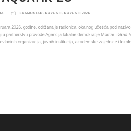
JA
LDAMOSTAR
,
NOVOSTI
,
NOVOSTI 2026
ruara 2026. godine, održana je radionica lokalnog učešća pod nazivo
 u partnerstvu provode Agencija lokalne demokratije Mostar i Grad M
ladinih organizacija, javnih institucija, akademske zajednice i lokalnih