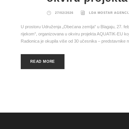
27/02/2026
LDA MOSTAR AGENCI
U prostoru Udruženja „Obećana zemlja“ u Blagaju, 27. feb
rijekom“, organizovana u okviru projekta AQUATIK-EU koji
Radionica je okupila više od 30 učesnika – predstavnike nev
READ MORE