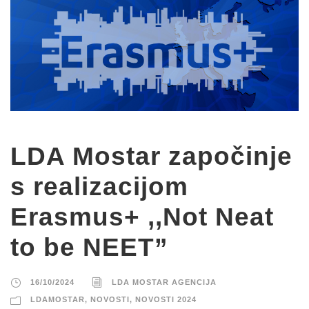
LDA Mostar započinje
s realizacijom
Erasmus+ ,,Not Neat
to be NEET”
16/10/2024
LDA MOSTAR AGENCIJA
LDAMOSTAR
,
NOVOSTI
,
NOVOSTI 2024