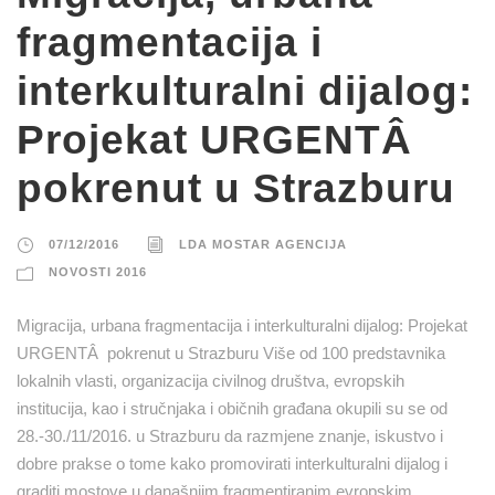
fragmentacija i
interkulturalni dijalog:
Projekat URGENTÂ
pokrenut u Strazburu
07/12/2016
LDA MOSTAR AGENCIJA
NOVOSTI 2016
Migracija, urbana fragmentacija i interkulturalni dijalog: Projekat
URGENTÂ pokrenut u Strazburu Više od 100 predstavnika
lokalnih vlasti, organizacija civilnog društva, evropskih
institucija, kao i stručnjaka i običnih građana okupili su se od
28.-30./11/2016. u Strazburu da razmjene znanje, iskustvo i
dobre prakse o tome kako promovirati interkulturalni dijalog i
graditi mostove u današnjim fragmentiranim evropskim...