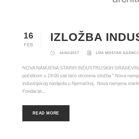
IZLOŽBA INDU
16
FEB
16/02/2017
LDA MOSTAR AGENCI
NOVA NAMJENA STARIH INDUSTRIJSKIH GRAĐEVINA U Hrv
početkom u 19:00 sati biće otvorena izložba ” Nova namjena
industrijskog naslijeđa u Njemačkoj. Nova namjena stari
Fondacije...
READ MORE