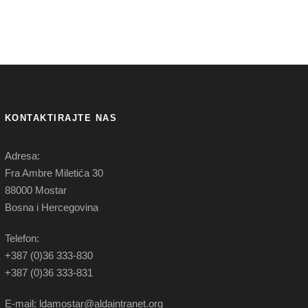
KONTAKTIRAJTE NAS
Adresa:
Fra Ambre Miletića 30
88000 Mostar
Bosna i Hercegovina
Telefon:
+387 (0)36 333-830
+387 (0)36 333-831
E-mail: ldamostar@aldaintranet.org