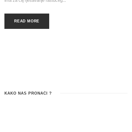
ima za cilj rješavanje rastućeg...
READ MORE
KAKO NAS PRONAĆI ?