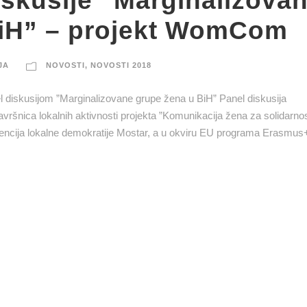
iskusije ”Marginalizova
BiH” – projekt WomCom
JA
NOVOSTI
,
NOVOSTI 2018
diskusijom ”Marginalizovane grupe žena u BiH” Panel diskusija
vršnica lokalnih aktivnosti projekta ”Komunikacija žena za solidarnos
ncija lokalne demokratije Mostar, a u okviru EU programa Erasmus