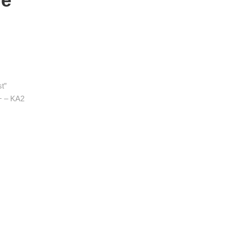
ne
t”
+ – KA2