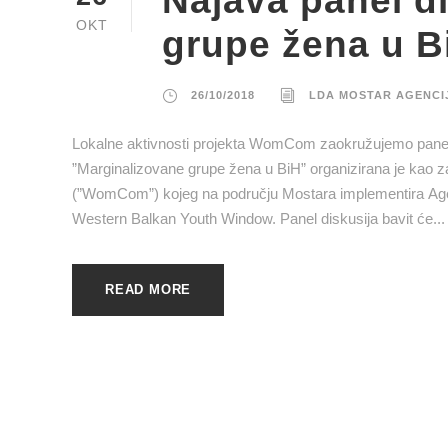
Najava panel d
OKT
grupe žena u 
26/10/2018
LDA MOSTAR AGENCI
Lokalne aktivnosti projekta WomCom zaokružujemo panel 
”Marginalizovane grupe žena u BiH” organizirana je kao za
(”WomCom”) kojeg na području Mostara implementira Age
Western Balkan Youth Window. Panel diskusija bavit će...
READ MORE