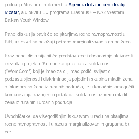
području Mostara implementira
Agencija lokalne demokratije
Mostar
, a u okviru EU programa Erasmus+ – KA2 Western
Balkan Youth Window.
Panel diskusija bavit će se pitanjima rodne ravnopravnosti u
BiH, uz osvrt na položaj i potrebe marginalizovanih grupa žena.
Kroz panel diskusiju bit će predstavljene i dosadašnje aktivnosti
i rezultati projekta ”Komunikacija žena za solidarnost”
(”WomCom”) koji je imao za cilj imao podići svijest o
podzastupljenosti i diskriminacija pojedinih skupina mladih žena,
s fokusom na žene iz ruralnih područja, te u konačnici omogućiti
komunikaciju, razmjenu i potaknuti solidarnost između mladih
žena iz ruralnih i urbanih područja.
Uvodničarke, sa višegodišnjim iskustvom u radu na pitanjima
rodne ravnopravnosti i u radu s marginalizovanim grupama bit
će: