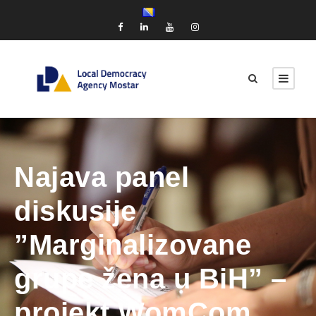
Najava panel
diskusije
”Marginalizovane
grupe žena u BiH” –
projekt WomCom