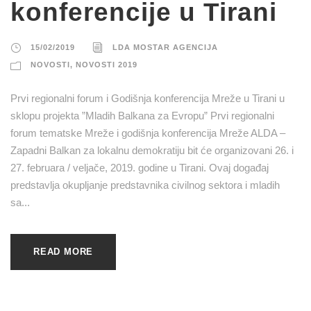
konferencije u Tirani
15/02/2019
LDA MOSTAR AGENCIJA
NOVOSTI
,
NOVOSTI 2019
Prvi regionalni forum i Godišnja konferencija Mreže u Tirani u
sklopu projekta ”Mladih Balkana za Evropu” Prvi regionalni
forum tematske Mreže i godišnja konferencija Mreže ALDA –
Zapadni Balkan za lokalnu demokratiju bit će organizovani 26. i
27. februara / veljače, 2019. godine u Tirani. Ovaj događaj
predstavlja okupljanje predstavnika civilnog sektora i mladih
sa...
READ MORE