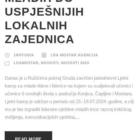
USPJEŠNIJIH
LOKALNIH
ZAJEDNICA
19/07/2024
LDA MOSTAR AGENCIJA
LDAMOSTAR
,
NOVOSTI
,
NOVOSTI 2024
Danas je u Ružićima pokraj Gruda završen petodnevni Ljetni
kamp za mlade lidere i liderice na kojem su sudjelovali učenici i
učenice 6 srednjih škola s područja Konjica, Čapljine i Mostara.
Ljetni kamp je održan u periodu od 15.-19.07.2024. godine, a cilj
mu je bio izgraditi liderske vještine mladih kroz razvoj kritičkog
mišljenja, komunikacijskih vještina,...
READ MORE