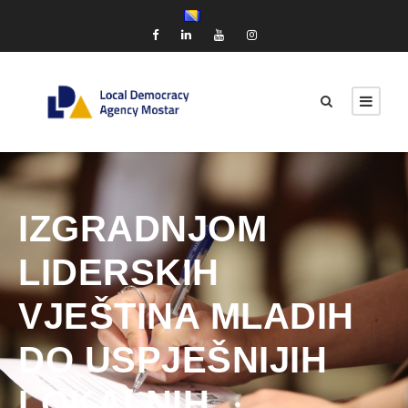
IZGRADNJOM
LIDERSKIH
VJEŠTINA MLADIH
DO USPJEŠNIJIH
LOKALNIH