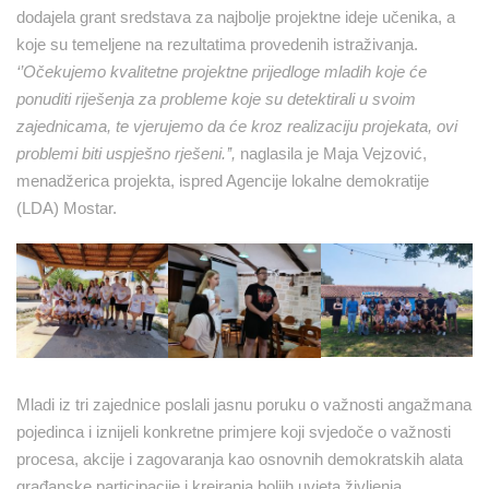
dodajela grant sredstava za najbolje projektne ideje učenika, a
koje su temeljene na rezultatima provedenih istraživanja.
‘’O
čekujemo kvalitetne projektne prijedloge mladih koje će
ponuditi riješenja za probleme koje su detektirali u svoim
zajednicama, te vjerujemo da će kroz realizaciju projekata, ovi
problemi biti uspješno rješeni.
’’,
naglasila je Maja Vejzović,
menadžerica projekta, ispred Agencije lokalne demokratije
(LDA) Mostar.
Mladi iz tri zajednice poslali jasnu poruku o važnosti angažmana
pojedinca i iznijeli konkretne primjere koji svjedoče o važnosti
procesa, akcije i zagovaranja kao osnovnih demokratskih alata
građanske participacije i kreiranja boljih uvjeta življenja.