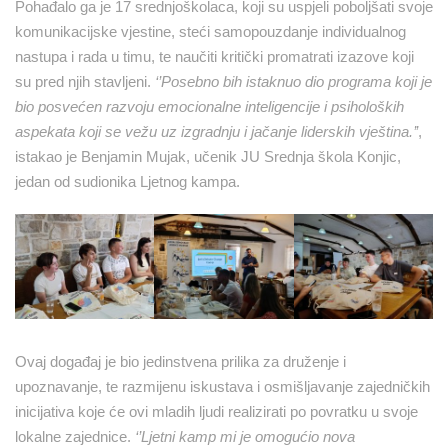
Pohađalo ga je 17 srednjoškolaca, koji su uspjeli poboljšati svoje
komunikacijske vjestine, steći samopouzdanje individualnog
nastupa i rada u timu, te naučiti kritički promatrati izazove koji
su pred njih stavljeni.
‘’Posebno bih istaknuo dio programa koji je
bio posve
ćen razvoju emocionalne inteligencije i psiholoških
aspekata koji se vežu uz izgradnju i jačanje liderskih vještina.
’’
,
istakao je Benjamin Mujak, učenik JU Srednja škola Konjic,
jedan od sudionika Ljetnog kampa.
Ovaj događaj je bio jedinstvena prilika za druženje i
upoznavanje, te razmijenu iskustava i osmišljavanje zajedničkih
inicijativa koje će ovi mladih ljudi realizirati po povratku u svoje
lokalne zajednice.
‘’Ljetni kamp mi je omogu
ćio nova