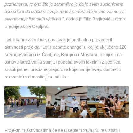
poznanstva, te ono što je zanimljivo je da je svim sudionicima
dao priliku da izađu iz svoje zone komfora što je vrlo važno za
svladavanje liderskih vještina.
’’
, dodao je Filip Brajković, učenik
Srednje škole Čapljina.
Ljetni kamp za mlade, nastavak je prethodno provedenih
aktivnosti projekta ‘’Let’s debate change’’ u koji je uključeno
120
srednjoškolaca
iz Čapljine, Konjica i Mostara
, a koji su na
osnovu istraživanja stanja i potreba svojih lokalnih zajednica
sročili jasne i precizne preporuke koje namjeravaju dostavtiti
relevantnim donositeljima odluka.
Projektnim aktivnostima će se u septembru/rujnu realizirati i