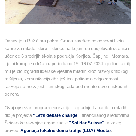
Danas je u Ružićima pokraj Gruda završen petodnevni Ljetni
kamp za mlade lidere i liderice na kojem su sudjelovali učenici i
učenice 6 srednjih škola s područja Konjica, Čapljine i Mostara.
Ljetni kamp je održan u periodu od 15.-19.07.2024. godine, a cilj
mu je bio izgraditi liderske vještine mladih kroz razvoj kritičkog
mišljenja, komunikacijskih vještina, poticanja odgovornosti,
razvoja samosvijesti i timskog rada pod mentorstvom iskusnih
trenera.
Ovaj opsežan program edukacije i izgradnje kapaciteta mladih
dio je projekta
‘
’Let’s debate change’’
, financiranog sredstvima
Švicarske razvojne organizacije
”Solidar Suisse”
, a kojeg
provodi
Agencija lokalne demokratije (LDA) Mostar
.