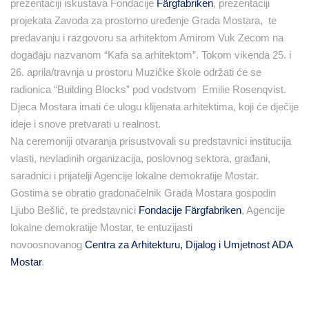
prezentaciji iskustava Fondacije
Färgfabriken
, prezentaciji
projekata Zavoda za prostorno uređenje Grada Mostara, te
predavanju i razgovoru sa arhitektom Amirom Vuk Zecom na
događaju nazvanom “Kafa sa arhitektom”. Tokom vikenda 25. i
26. aprila/travnja u prostoru Muzičke škole održati će se
radionica “Building Blocks” pod vodstvom Emilie Rosenqvist.
Djeca Mostara imati će ulogu klijenata arhitektima, koji će dječije
ideje i snove pretvarati u realnost.
Na ceremoniji otvaranja prisustvovali su predstavnici institucija
vlasti, nevladinih organizacija, poslovnog sektora, građani,
saradnici i prijatelji Agencije lokalne demokratije Mostar.
Gostima se obratio gradonačelnik Grada Mostara gospodin
Ljubo Bešlić, te predstavnici
Fondacije Färgfabriken
, Agencije
lokalne demokratije Mostar, te entuzijasti
novoosnovanog
Centra za Arhitekturu, Dijalog i Umjetnost ADA
Mostar
.