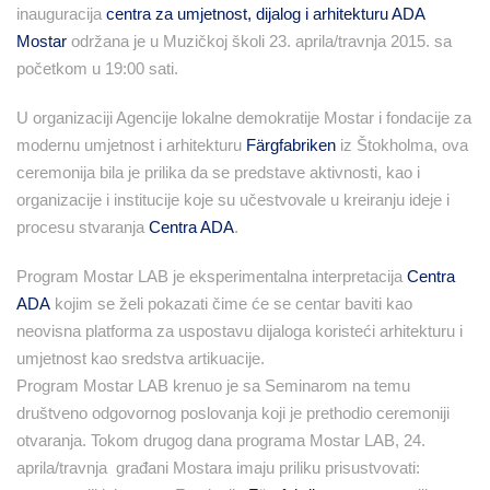
inauguracija
centra za umjetnost, dijalog i arhitekturu ADA
Mostar
održana je u Muzičkoj školi 23. aprila/travnja 2015. sa
početkom u 19:00 sati.
U organizaciji Agencije lokalne demokratije Mostar i fondacije za
modernu umjetnost i arhitekturu
Färgfabriken
iz Štokholma, ova
ceremonija bila je prilika da se predstave aktivnosti, kao i
organizacije i institucije koje su učestvovale u kreiranju ideje i
procesu stvaranja
Centra ADA
.
Program Mostar LAB je eksperimentalna interpretacija
Centra
ADA
kojim se želi pokazati čime će se centar baviti kao
neovisna platforma za uspostavu dijaloga koristeći arhitekturu i
umjetnost kao sredstva artikuacije.
Program Mostar LAB krenuo je sa Seminarom na temu
društveno odgovornog poslovanja koji je prethodio ceremoniji
otvaranja. Tokom drugog dana programa Mostar LAB, 24.
aprila/travnja građani Mostara imaju priliku prisustvovati: