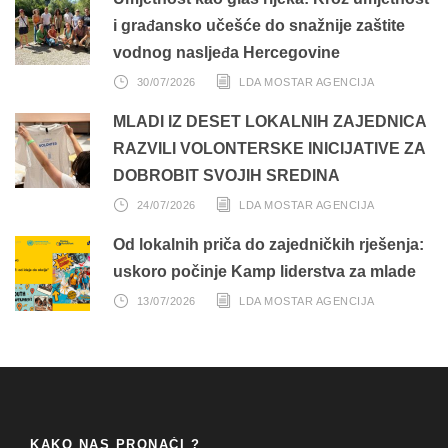
i građansko učešće do snažnije zaštite
vodnog nasljeđa Hercegovine
30/07/2026
LDA MOSTAR AGENCIJA
MLADI IZ DESET LOKALNIH ZAJEDNICA
RAZVILI VOLONTERSKE INICIJATIVE ZA
DOBROBIT SVOJIH SREDINA
24/07/2026
LDA MOSTAR AGENCIJA
Od lokalnih priča do zajedničkih rješenja:
uskoro počinje Kamp liderstva za mlade
13/07/2026
LDA MOSTAR AGENCIJA
KAKO NAS PRONAĆI ?