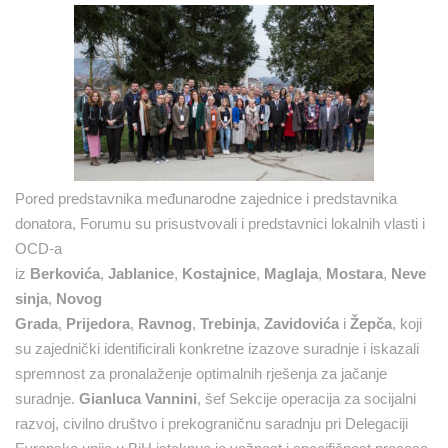
Pored predstavnika međunarodne zajednice i predstavnika
donatora, Forumu su prisustvovali i predstavnici lokalnih vlasti i
OCD-a
iz
Berkovića
,
Jablanice
,
Kostajnice
,
Maglaja
,
Mostara
,
Neve
sinja
,
Novog
Grada
,
Prijedora
,
Ravnog
,
Trebinja
,
Zavidovića
i
Žepča
, koji
su zajednički identificirali konkretne izazove suradnje i iskazali
spremnost za pronalaženje optimalnih rješenja za jačanje
suradnje.
Gianluca Vannini
, šef Sekcije operacija za socijalni
razvoj, civilno društvo i prekograničnu saradnju pri Delegaciji