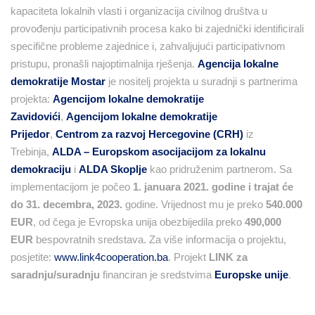
kapaciteta lokalnih vlasti i organizacija civilnog društva u
provođenju participativnih procesa kako bi zajednički identificirali
specifične probleme zajednice i, zahvaljujući participativnom
pristupu, pronašli najoptimalnija rješenja.
Agencija lokalne
demokratije Mostar
je nositelj projekta u suradnji s partnerima
projekta:
Agencijom lokalne demokratije
Zavidovići
,
Agencijom lokalne demokratije
Prijedor
,
Centrom za razvoj Hercegovine (CRH)
iz
Trebinja,
ALDA – Europskom asocijacijom za lokalnu
demokraciju
i
ALDA Skoplje
kao pridruženim partnerom. Sa
implementacijom je počeo
1. januara
2021. godine i trajat će
do
31. decembra, 2023.
godine. Vrijednost mu je preko
540.000
EUR
, od čega je Evropska unija obezbijedila preko
490,000
EUR
bespovratnih sredstava. Za više informacija o projektu,
posjetite:
www.link4cooperation.ba
. Projekt
LINK za
saradnju/suradnju
financiran je sredstvima
Europske unije
.