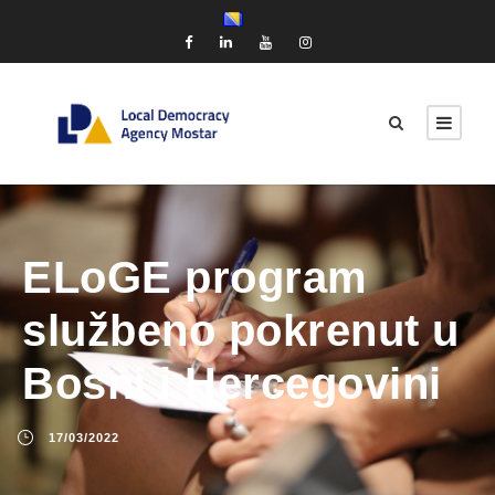
ELoGE program
službeno pokrenut u
Bosni i Hercegovini
17/03/2022