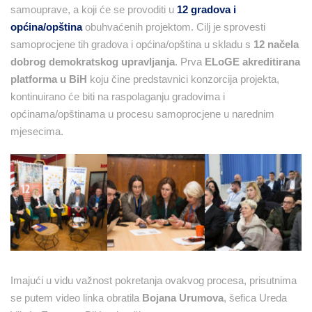
samouprave, a koji će se provoditi u
12 gradova i
općina/opština
obuhvaćenih projektom. Cilj je sprovesti
samoprocjene tih gradova i općina/opština u skladu s
12 načela
dobrog demokratskog upravljanja
. Prva
ELoGE akreditirana
platforma u BiH
koju čine predstavnici konzorcija projekta,
kontinuirano će biti na raspolaganju gradovima i
općinama/opštinama u procesu samoprocjene u narednim
mjesecima.
Imajući u vidu važnost pokretanja ovakvog procesa, prisutnima
se putem video linka obratila
Bojana Urumova
, šefica Ureda