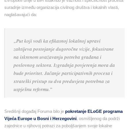
Evropske unije u BiH istaknuo je važnost i specifičnost procesa
suradnje između organizacija civilnog društva i lokalnih vlasti,
naglašavajući da:
„
Put koji vodi ka efikasnoj lokalnoj upravi
zahtijeva postojanje dugoročne vizije, fokusirane
na iskrenom uvažavanju potreba građana i
poslovnog sektora. Izgradnja povjerenja mora da
bude prioritet. Jačanje participativnih procesa i
strateški pristup su dva preduvjeta potrebna za
uspješnu reformu.
”
Središnji događaj Foruma bilo je
pokretanje ELoGE programa
Vijeća Europe u Bosni i Herzegovini
, osmišljenog da podrži
zajednice u njihovoj potrazi za poboljšanjem svoje lokalne