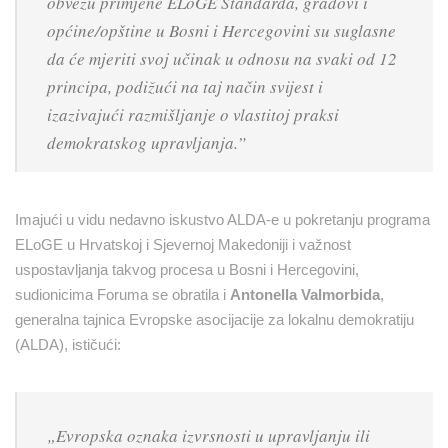
obvezu primjene ELoGE Standarda, gradovi i
općine/opštine u Bosni i Hercegovini su suglasne
da će mjeriti svoj učinak u odnosu na svaki od 12
principa, podižući na taj način svijest i
izazivajući razmišljanje o vlastitoj praksi
demokratskog upravljanja.”
Imajući u vidu nedavno iskustvo ALDA-e u pokretanju programa
ELoGE u Hrvatskoj i Sjevernoj Makedoniji i važnost
uspostavljanja takvog procesa u Bosni i Hercegovini,
sudionicima Foruma se obratila i
Antonella Valmorbida
,
generalna tajnica Evropske asocijacije za lokalnu demokratiju
(ALDA), ističući:
„
Evropska oznaka izvrsnosti u upravljanju ili