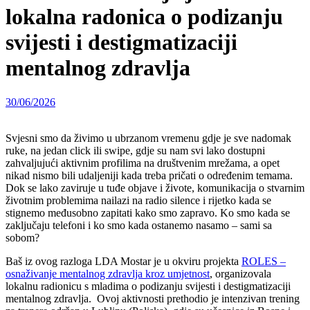
lokalna radonica o podizanju
svijesti i destigmatizaciji
mentalnog zdravlja
30/06/2026
Svjesni smo da živimo u ubrzanom vremenu gdje je sve nadomak
ruke, na jedan click ili swipe, gdje su nam svi lako dostupni
zahvaljujući aktivnim profilima na društvenim mrežama, a opet
nikad nismo bili udaljeniji kada treba pričati o određenim temama.
Dok se lako zaviruje u tuđe objave i živote, komunikacija o stvarnim
životnim problemima nailazi na radio silence i rijetko kada se
stignemo međusobno zapitati kako smo zapravo. Ko smo kada se
zaključaju telefoni i ko smo kada ostanemo nasamo – sami sa
sobom?
Baš iz ovog razloga LDA Mostar je u okviru projekta
ROLES –
osnaživanje mentalnog zdravlja kroz umjetnost
, organizovala
lokalnu radionicu s mladima o podizanju svijesti i destigmatizaciji
mentalnog zdravlja. Ovoj aktivnosti prethodio je intenzivan trening