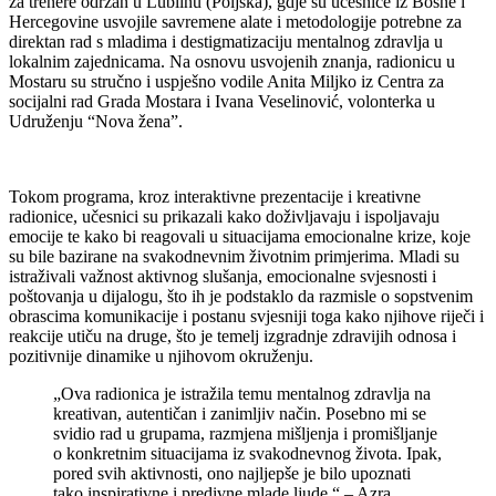
za trenere održan u Lublinu (Poljska), gdje su učesnice iz Bosne i
Hercegovine usvojile savremene alate i metodologije potrebne za
direktan rad s mladima i destigmatizaciju mentalnog zdravlja u
lokalnim zajednicama. Na osnovu usvojenih znanja, radionicu u
Mostaru su stručno i uspješno vodile Anita Miljko iz Centra za
socijalni rad Grada Mostara i Ivana Veselinović, volonterka u
Udruženju “Nova žena”.
Tokom programa, kroz interaktivne prezentacije i kreativne
radionice, učesnici su prikazali kako doživljavaju i ispoljavaju
emocije te kako bi reagovali u situacijama emocionalne krize, koje
su bile bazirane na svakodnevnim životnim primjerima. Mladi su
istraživali važnost aktivnog slušanja, emocionalne svjesnosti i
poštovanja u dijalogu, što ih je podstaklo da razmisle o sopstvenim
obrascima komunikacije i postanu svjesniji toga kako njihove riječi i
reakcije utiču na druge, što je temelj izgradnje zdravijih odnosa i
pozitivnije dinamike u njihovom okruženju.
„Ova radionica je istražila temu mentalnog zdravlja na
kreativan, autentičan i zanimljiv način. Posebno mi se
svidio rad u grupama, razmjena mišljenja i promišljanje
o konkretnim situacijama iz svakodnevnog života. Ipak,
pored svih aktivnosti, ono najljepše je bilo upoznati
tako inspirativne i predivne mlade ljude.“ – Azra