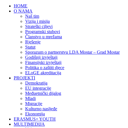
HOME
O NAMA
Naš tim
Vizija i misija
Strateški ciljevi
Programski stubovi
Članstvo u mrežama
Rješenje
Statut
Sporazum o partnerstvu LDA Mostar – Grad Mostar
Godišnji izvještaji
Finansijski izvještaji
Politika o zaštiti djece
ELoGE akreditacija
PROJEKTI
Demokratija
EU integracije
Međuetnički dijalog
Mladi
Migracije
Kulturno nasljeđe
Ekonomija
ERASMUS+ YOUTH
MULTIMEDIJA