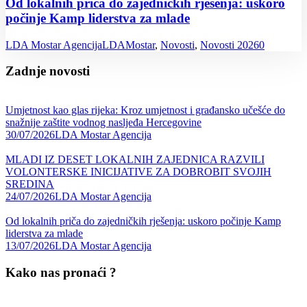
Od lokalnih priča do zajedničkih rješenja: uskoro
počinje Kamp liderstva za mlade
LDA Mostar Agencija
LDAMostar
,
Novosti
,
Novosti 2026
0
Zadnje novosti
Umjetnost kao glas rijeka: Kroz umjetnost i građansko učešće do
snažnije zaštite vodnog nasljeđa Hercegovine
30/07/2026
LDA Mostar Agencija
MLADI IZ DESET LOKALNIH ZAJEDNICA RAZVILI
VOLONTERSKE INICIJATIVE ZA DOBROBIT SVOJIH
SREDINA
24/07/2026
LDA Mostar Agencija
Od lokalnih priča do zajedničkih rješenja: uskoro počinje Kamp
liderstva za mlade
13/07/2026
LDA Mostar Agencija
Kako nas pronaći ?