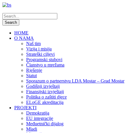
HOME
O NAMA
Naš tim
Vizija i misija
Strateški ciljevi
Programski stubovi
Članstvo u mrežama
Rješenje
Statut
Sporazum o partnerstvu LDA Mostar – Grad Mostar
Godišnji izvještaji
Finansijski izvještaji
Politika o zaštiti djece
ELoGE akreditacija
PROJEKTI
Demokratija
EU integracije
Međuetnički dijalog
Mladi