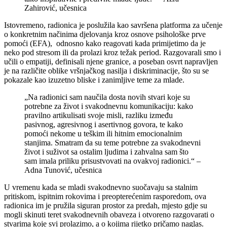
Zahirović, učesnica
Istovremeno, radionica je poslužila kao savršena platforma za učenje
o konkretnim načinima djelovanja kroz osnove psihološke prve
pomoći (EFA), odnosno kako reagovati kada primijetimo da je
neko pod stresom ili da prolazi kroz težak period. Razgovarali smo i
učili o empatiji, definisali njene granice, a poseban osvrt napravljen
je na različite oblike vršnjačkog nasilja i diskriminacije, što su se
pokazale kao izuzetno bliske i zanimljive teme za mlade.
„Na radionici sam naučila dosta novih stvari koje su
potrebne za život i svakodnevnu komunikaciju: kako
pravilno artikulisati svoje misli, razliku između
pasivnog, agresivnog i asertivnog govora, te kako
pomoći nekome u teškim ili hitnim emocionalnim
stanjima. Smatram da su teme potrebne za svakodnevni
život i suživot sa ostalim ljudima i zahvalna sam što
sam imala priliku prisustvovati na ovakvoj radionici.“ –
Adna Tunović, učesnica
U vremenu kada se mladi svakodnevno suočavaju sa stalnim
pritiskom, ispitnim rokovima i preopterećenim rasporedom, ova
radionica im je pružila siguran prostor za predah, mjesto gdje su
mogli skinuti teret svakodnevnih obaveza i otvoreno razgovarati o
stvarima koje svi prolazimo, a o kojima rijetko pričamo naglas.