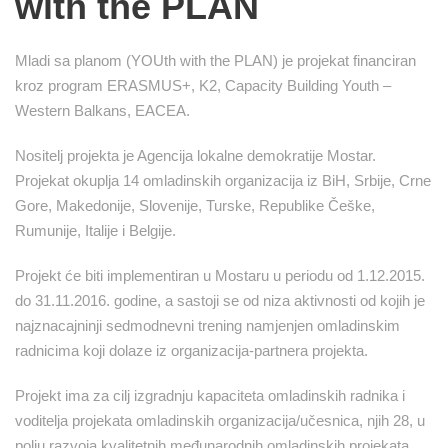
with the PLAN
Mladi sa planom (YOUth with the PLAN) je projekat financiran
kroz program ERASMUS+, K2, Capacity Building Youth –
Western Balkans, EACEA.
Nositelj projekta je Agencija lokalne demokratije Mostar.
Projekat okuplja 14 omladinskih organizacija iz BiH, Srbije, Crne
Gore, Makedonije, Slovenije, Turske, Republike Češke,
Rumunije, Italije i Belgije.
Projekt će biti implementiran u Mostaru u periodu od 1.12.2015.
do 31.11.2016. godine, a sastoji se od niza aktivnosti od kojih je
najznacajninji sedmodnevni trening namjenjen omladinskim
radnicima koji dolaze iz organizacija-partnera projekta.
Projekt ima za cilj izgradnju kapaciteta omladinskih radnika i
voditelja projekata omladinskih organizacija/učesnica, njih 28, u
polju razvoja kvalitetnih međunarodnih omladinskih projekata,