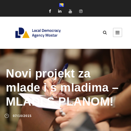
Novi projekt za
mlade i s mladima –
MLADI S PLANOM!
07/10/2015