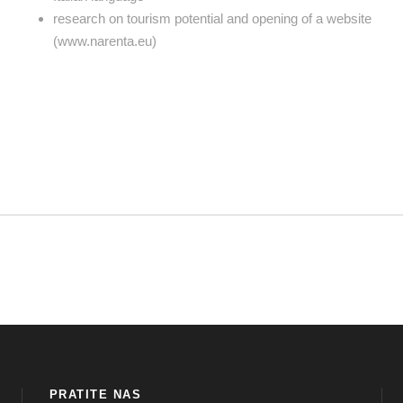
research on tourism potential and opening of a website
(www.narenta.eu)
PRATITE NAS