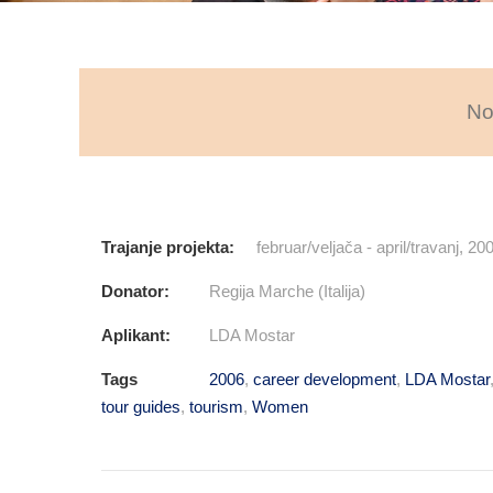
No
Trajanje projekta:
februar/veljača - april/travanj, 20
Donator:
Regija Marche (Italija)
Aplikant:
LDA Mostar
Tags
2006
,
career development
,
LDA Mostar
tour guides
,
tourism
,
Women