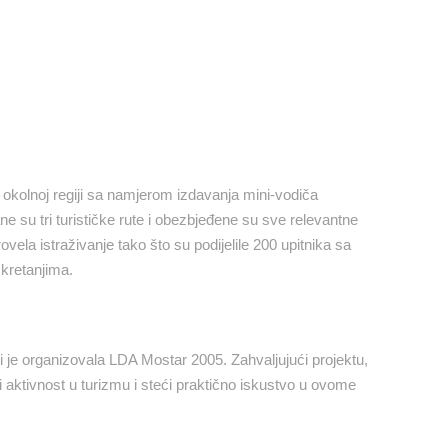
u i okolnoj regiji sa namjerom izdavanja mini-vodiča
e su tri turističke rute i obezbjeđene su sve relevantne
vela istraživanje tako što su podijelile 200 upitnika sa
 kretanjima.
oji je organizovala LDA Mostar 2005. Zahvaljujući projektu,
aktivnost u turizmu i steći praktično iskustvo u ovome