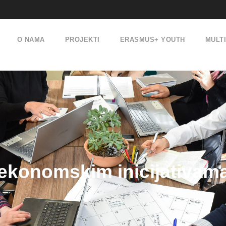
O NAMA
PROJEKTI
ERASMUS+ YOUTH
MULT
konomskim inicijativam