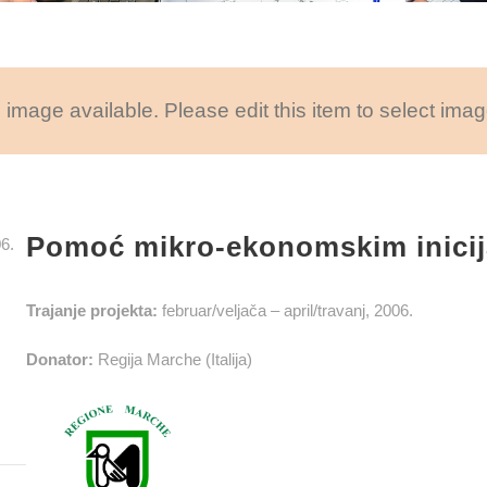
 image available. Please edit this item to select imag
Pomoć mikro-ekonomskim inicij
06.
Trajanje projekta:
februar/veljača – april/travanj, 2006.
Donator:
Regija Marche (Italija)
,