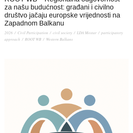
za našu budućnost: građani i civilno
društvo jačaju europske vrijednosti na
Zapadnom Balkanu
2026
/
Civil Participation
/
civil society
/
LDA Mostar
/
participatory
approach
/
ROOT WB
/
Western Balkans