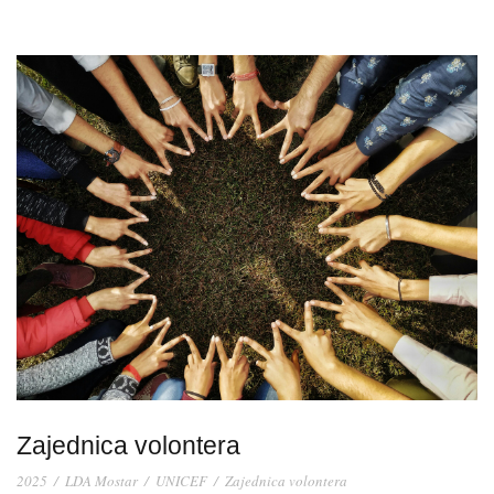
Zajednica volontera
2025
/
LDA Mostar
/
UNICEF
/
Zajednica volontera