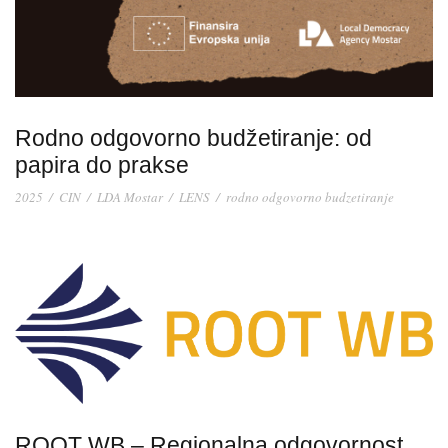
Rodno odgovorno budžetiranje: od
papira do prakse
2025
/
CIN
/
LDA Mostar
/
LENS
/
rodno odgovorno budzetiranje
ROOT WB – Regionalna odgovornost