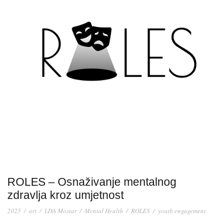
ROLES – Osnaživanje mentalnog
zdravlja kroz umjetnost
2025
/
art
/
LDA Mostar
/
Mental Health
/
ROLES
/
youth engagement