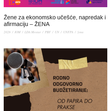
Žene za ekonomsko učešće, napredak i
afirmaciju – ŽENA
2026
/
IOM
/
LDA Mostar
/
PBF
/
UN
/
UNFPA
/
žena