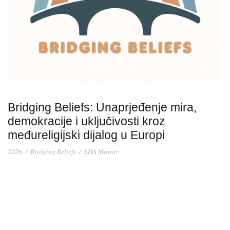
Bridging Beliefs: Unaprjeđenje mira,
demokracije i uključivosti kroz
međureligijski dijalog u Europi
2026
/
Bridging Beliefs
/
LDA Mostar