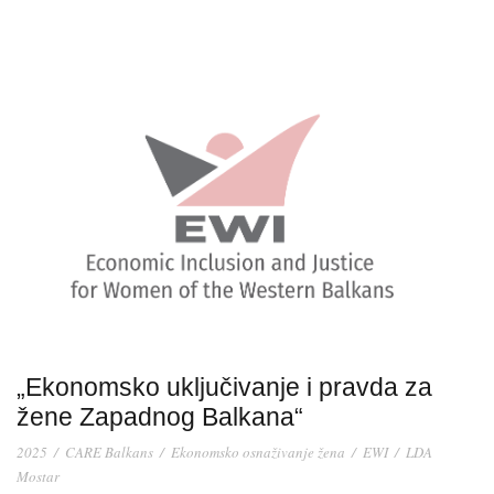
„Ekonomsko uključivanje i pravda za
žene Zapadnog Balkana“
2025
/
CARE Balkans
/
Ekonomsko osnaživanje žena
/
EWI
/
LDA
Mostar