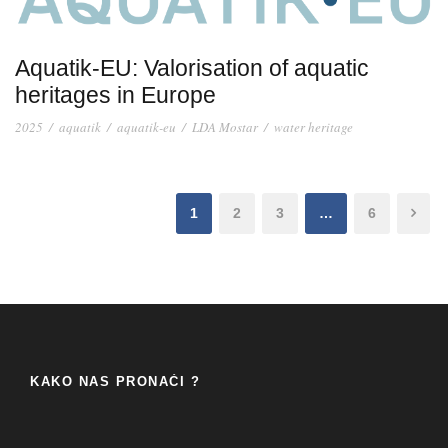
Aquatik-EU: Valorisation of aquatic
heritages in Europe
2025
/
aquatik
/
aquatik-eu
/
LDA Mostar
/
water heritage
1
2
3
…
6
KAKO NAS PRONAĆI ?