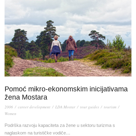
Pomoć mikro-ekonomskim inicijativama
žena Mostara
2006
/
career development
/
LDA Mostar
/
tour guides
/
tourism
/
Women
Podrška razvoju kapaciteta za žene u sektoru turizma s
naglaskom na turističke vodiče…