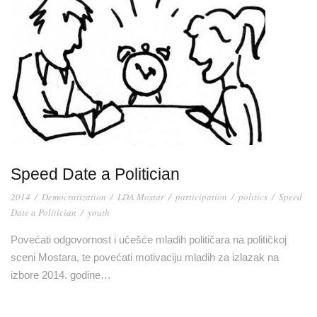
Speed Date a Politician
2014
/
Democratization
/
LDA Mostar
/
participation
/
politics
/
Speed
Date a Politician
/
youth
Povećati odgovornost i učešće mladih političara na političkoj
sceni Mostara, te povećati motivaciju mladih za izlazak na
izbore 2014. godine…