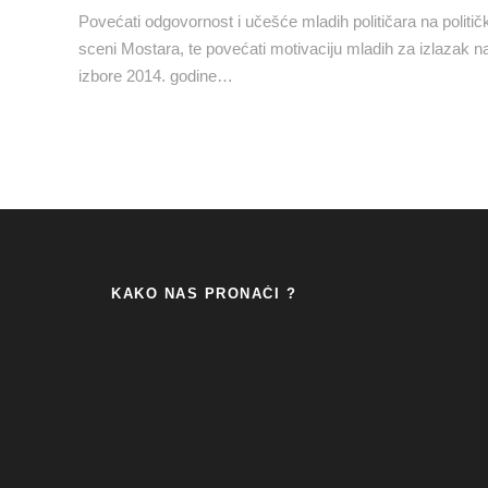
Povećati odgovornost i učešće mladih političara na politič
sceni Mostara, te povećati motivaciju mladih za izlazak n
izbore 2014. godine…
KAKO NAS PRONAĆI ?