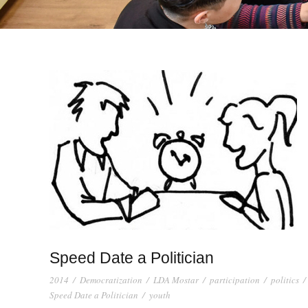
Speed Date a Politician
2014
/
Democratization
/
LDA Mostar
/
participation
/
politics
/
Speed Date a Politician
/
youth