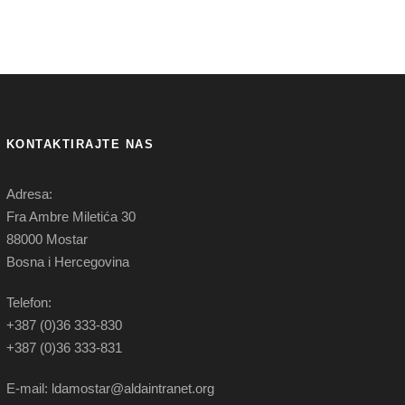
KONTAKTIRAJTE NAS
Adresa:
Fra Ambre Miletića 30
88000 Mostar
Bosna i Hercegovina
Telefon:
+387 (0)36 333-830
+387 (0)36 333-831
E-mail: ldamostar@aldaintranet.org