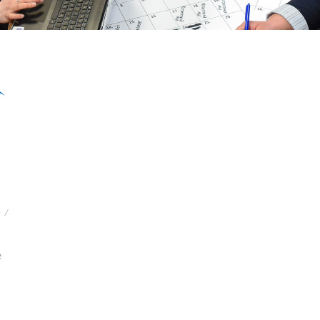
e
/
e