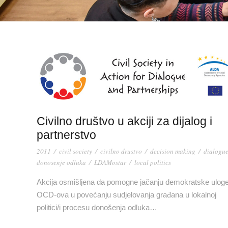
Civilno društvo u akciji za dijalog i
partnerstvo
2011
/
civil society
/
civilno drustvo
/
decision making
/
dialogu
donosenje odluka
/
LDAMostar
/
local politics
Akcija osmišljena da pomogne jačanju demokratske ulog
OCD-ova u povećanju sudjelovanja građana u lokalnoj
politici/i procesu donošenja odluka…