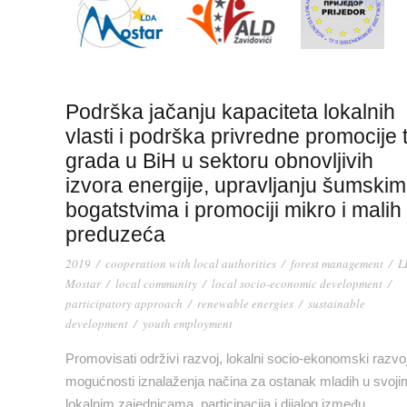
Podrška jačanju kapaciteta lokalnih
vlasti i podrška privredne promocije t
grada u BiH u sektoru obnovljivih
izvora energije, upravljanju šumskim
bogatstvima i promociji mikro i malih
preduzeća
2019
/
cooperation with local authorities
/
forest management
/
L
Mostar
/
local community
/
local socio-economic development
/
participatory approach
/
renewable energies
/
sustainable
development
/
youth employment
Promovisati održivi razvoj, lokalni socio-ekonomski razvoj
mogućnosti iznalaženja načina za ostanak mladih u svoji
lokalnim zajednicama, participacija i dijalog između