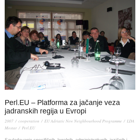
Perl.EU – Platforma za jačanje veza
jadranskih regija u Evropi
2007
/
cooperation
/
EU Adriatic New Neighbourhood Programme
/
LDA
Mostar
/
Perl.EU
Savladavanje specifičnih, legalnih, administrativnih, jezičnih i