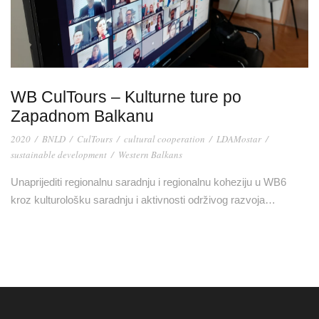
WB CulTours – Kulturne ture po
Zapadnom Balkanu
2020
/
BNLD
/
CulTours
/
cultural cooperation
/
LDAMostar
/
sustainable development
/
Western Balkans
Unaprijediti regionalnu saradnju i regionalnu koheziju u WB6
kroz kulturološku saradnju i aktivnosti održivog razvoja…