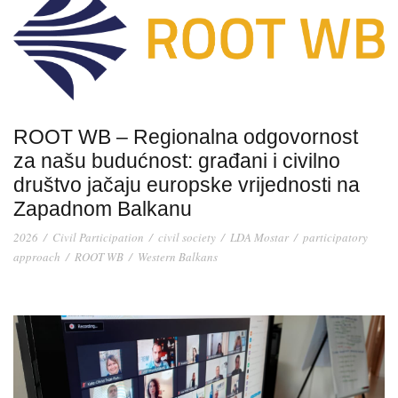
ROOT WB – Regionalna odgovornost
za našu budućnost: građani i civilno
društvo jačaju europske vrijednosti na
Zapadnom Balkanu
2026
/
Civil Participation
/
civil society
/
LDA Mostar
/
participatory
approach
/
ROOT WB
/
Western Balkans