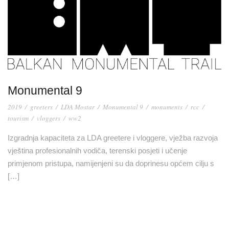
Monumental 9
2019
/
greeters
/
LDA Mostar
/
Monumental 9
/
monuments
/
rcc
/
tourism
/
vloggers
/
ww2
Izgradnja kapaciteta za LDA greetere i vloggere, vježba razvoja
vještina profesionalnih vodiča, terenski posjeti i učenje
primjenom pristupa, namijenjeni su da doprinesu općem cilju s
[…]