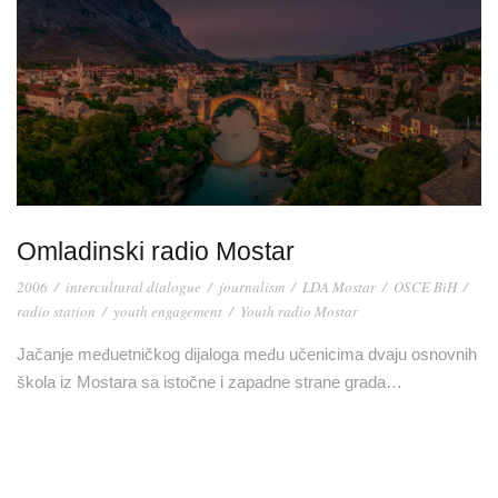
Omladinski radio Mostar
2006
/
intercultural dialogue
/
journalism
/
LDA Mostar
/
OSCE BiH
/
radio station
/
youth engagement
/
Youth radio Mostar
Jačanje međuetničkog dijaloga među učenicima dvaju osnovnih
škola iz Mostara sa istočne i zapadne strane grada…