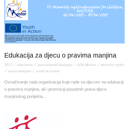
Edukacija za djecu o pravima manjina
2012
/
education
/
intercultural dialogue
/
LDA Mostar
/
minority rights
/
prava manjina
/
youth in action
Osnaživanje rada organizacija koje rade sa djecom na edukaciji
o pravima manjina, ali i promociji posebnih prava djece
manjinskog porijekla…