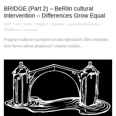
BRIDGE (Part 2) – BeRlin cultural
Intervention – Differences Grow Equal
2019
/
art
/
berlin
/
bridge 2
/
germany
/
intercultural dialogue
/
LDAMostar
/
street art
Program kulturne razmjene između njemačkih i BiH umjetnika
kroz forme ulične umjetnosti i urbane muzike…