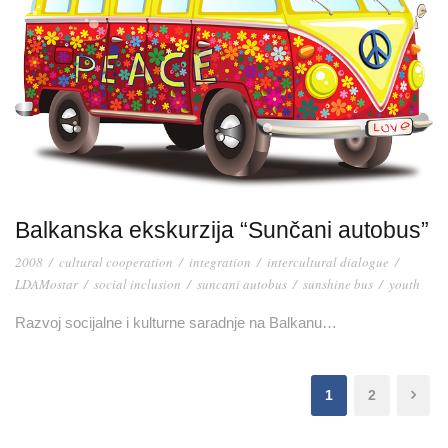
Balkanska ekskurzija “Sunčani autobus”
2008
/
cultural cooperation
/
integration
/
intercultural dialogue
/
LDAMostar
/
social inclusion
/
suncani autobus
/
sunshine bus
/
youth
Razvoj socijalne i kulturne saradnje na Balkanu…
1
2