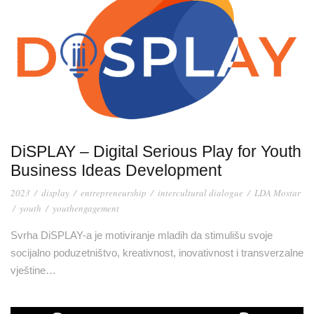
DiSPLAY – Digital Serious Play for Youth
Business Ideas Development
2023
/
display
/
entrepreneurship
/
intercultural dialogue
/
LDA Mostar
/
youth
/
youthengagement
Svrha DiSPLAY-a je motiviranje mladih da stimulišu svoje
socijalno poduzetništvo, kreativnost, inovativnost i transverzalne
vještine…