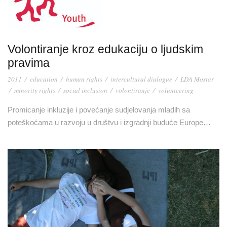
Volontiranje kroz edukaciju o ljudskim
pravima
2011
/
education
/
human rights
/
intercultural dialogue
/
LDA Mostar
/
minority rights
/
social inclusion
/
volontiranje
/
volunteering
Promicanje inkluzije i povećanje sudjelovanja mladih sa
poteškoćama u razvoju u društvu i izgradnji buduće Europe…