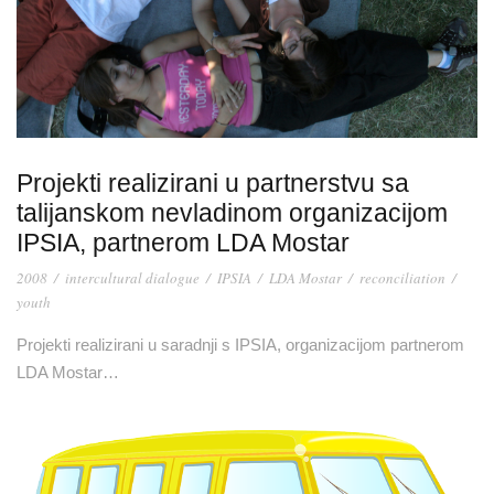
Projekti realizirani u partnerstvu sa
talijanskom nevladinom organizacijom
IPSIA, partnerom LDA Mostar
2008
/
intercultural dialogue
/
IPSIA
/
LDA Mostar
/
reconciliation
/
youth
Projekti realizirani u saradnji s IPSIA, organizacijom partnerom
LDA Mostar…