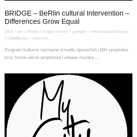
BRIDGE – BeRlin cultural Intervention –
Differences Grow Equal
2018
/
art
/
berlin
/
bridge concept
/
germany
/
intercultural dialogue
/
LDAMostar
/
street art
Program kulturne razmjene između njemačkih i BiH umjetnika
kroz forme ulične umjetnosti i urbane muzike…