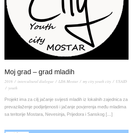
Moj grad – grad mladih
2016
/
intercultural dialogue
/
LDA Mostar
/
my city youth city
/
USAID
/
youth
Projekt ima za cilj jačanje svijesti mladih iz lokalnih zajednica za
prevazilaženje podijeljenosti i jačanje povjerenja među mladima
sa teritorije Mostara, Nevesinja, Prijedora i Sanskog […]