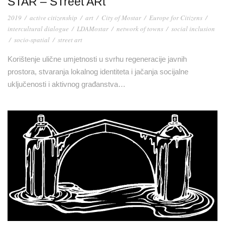
STAR – STreet ARt
2019
/
active citizenship
/
art
/
City of Mostar
/
Europe for Citizens
/
intercultural dialogue
/
LDAMostar
/
network of towns
/
social inclusion
/
socio-spatial
/
street art
Korištenje ulične umjetnosti u svrhu regeneracije javnih
prostora, stvaranja lokalnog identiteta i jačanja socijalne
uključenosti i aktivnog građanstva…