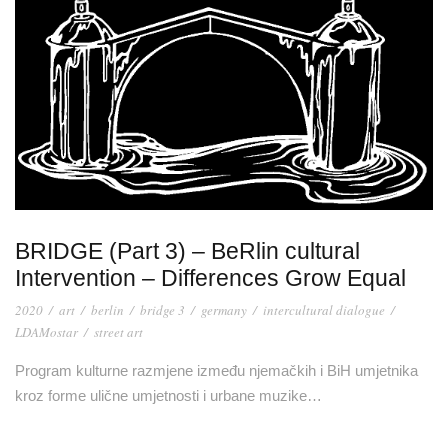
BRIDGE (Part 3) – BeRlin cultural
Intervention – Differences Grow Equal
2020
/
art
/
berlin
/
bridge 3
/
germany
/
intercultural dialogue
/
LDAMostar
/
street art
Program kulturne razmjene između njemačkih i BiH umjetnika
kroz forme ulične umjetnosti i urbane muzike…