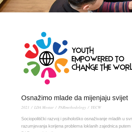
Osnažimo mlade da mijenjaju svijet
2021
/
LDA Mostar
/
PARmethodology
/
YECW
Sociopolitički razvoj i psihološko osnaživanje mladih u sv
razumjevanja korijena problema loklanih zajednica putem